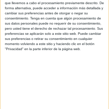
que llevemos a cabo el procesamiento previamente descrito. De
corona de laurel siendo bordada las de 2ª clase. La efigie
forma alternativa, puede acceder a información más detallada y
de San Fernando queda solamente para la insignia de la
cambiar sus preferencias antes de otorgar o negar su
Gran Cruz.
consentimiento.
Tenga en cuenta que algún procesamiento de
sus datos personales puede no requerir de su consentimiento,
La Cruz Colectiva premiaba hechos de combate heroicos
pero usted tiene el derecho de rechazar tal procesamiento. Sus
de las unidades, creándose un distintivo para todos los
preferencias se aplicarán solo a este sitio web. Puede cambiar
sus preferencias o retirar su consentimiento en cualquier
que hubieran tomado parte la acción, bordándose una
momento volviendo a este sitio y haciendo clic en el botón
corona de laurel y la fecha de la misma en el antebrazo de
"Privacidad" en la parte inferior de la página web.
la manga izquierda. Este Reglamento incluiría las
formalidades para la imposición de las cruces y corbatas.
Medalla Militar Individual
Creada por la Ley de veintinueve de junio de 1918 como
recompensa a hechos realizados frente al enemigo,
demostrándose valor, alto espíritu y dotes militares
imponiéndose la recompensa ante una fuerza presente
para dar mayor realce al acto.