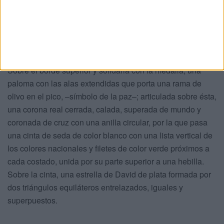
universal contribuyó a la de Marruecos con la sangre
preciada de sus hijos y con el oro de sus arcas el triunfo de
sus armas y la cultura de sus métodos son los cimientos
de esta gran obra de humanidad".
Sobre el borde superior y solidaria con la medalla, una
paloma con las alas extendidas que porta una rama de
olivo en el pico, –símbolo de la paz–; articulada sobre ésta,
una corona real cerrada, calada, superada de mundo y
coronada de cruz con una anilla circular, por la que pasa
una cinta de seda de color blanco con una lista vertical de
los colores nacionales y filetes de color verde próximos a
cada costado, unida por su parte superior a una hebilla.
Sobre la cinta, una estrella de David de plata formada por
dos triángulos equiláteros entrelazados, iguales y
superpuestos.