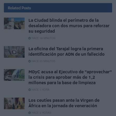
Related
Posts
La Ciudad blinda el perímetro de la
desaladora con dos muros para reforzar
su seguridad
HACE 16 MINUTOS
La oficina del Tarajal logra la primera
identificación por ADN de un fallecido
HACE 35 MINUTOS
MDyC acusa al Ejecutivo de "aprovechar"
la crisis para aprobar más de 1,2
millones para la base de limpieza
HACE 1 HORA
Los ceutíes pasan ante la Virgen de
África en la jornada de veneración
HACE 2 HORAS