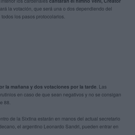
 interior los cardenales
cantarán el himno Veni, Creator
rá la votación, que será una o dos dependiendo del
 todos los pasos protocolarios.
r la mañana y dos votaciones por la tarde
. Las
utinios en caso de que sean negativos y no se consigan
de 88.
tro de la Sixtina estarán en manos del actual secretario
cedecano, el argentino Leonardo Sandri, pueden entrar en