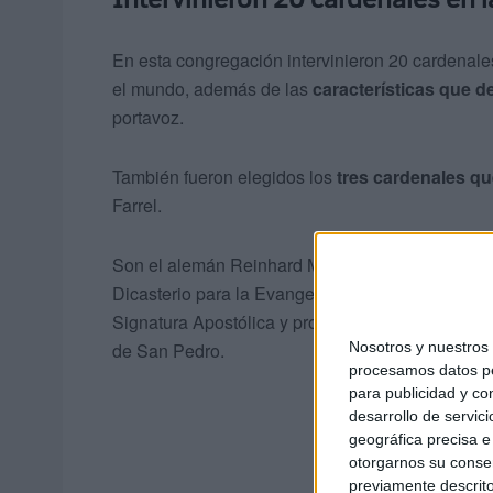
En esta congregación intervinieron 20 cardenales,
el mundo, además de las
características que d
portavoz.
También fueron elegidos los
tres cardenales qu
Farrel.
Son el alemán Reinhard Marx, arzobispo de Múnich
Dicasterio para la Evangelización, y el francés
Signatura Apostólica y protodiácono, quien
se e
Nosotros y nuestro
de San Pedro.
procesamos datos per
para publicidad y co
desarrollo de servici
geográfica precisa e 
otorgarnos su conse
previamente descrito