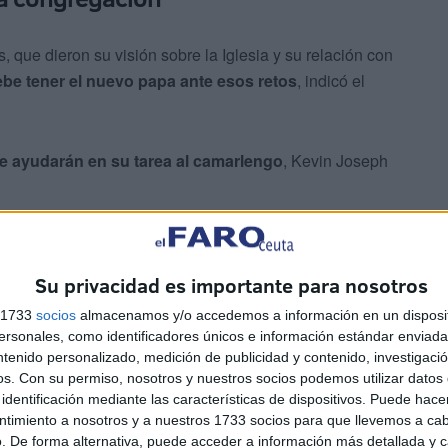
 que dieron su visión sobre la Iglesia y su relación con
ebe tener el nuevo papa ante esos retos
, indicó el
e ayudarán en su tarea al camarlengo
, Kevin Joseph
; el filipino Luis Antonio Tagle, Pro-Prefecto del
 Dominique Mamberti, Prefecto del Supremo Tribunal de la
Su privacidad es importante para nosotros
ncargará del anunció de 'Habemus papa'
en la plaza
s 1733
socios
almacenamos y/o accedemos a información en un disposit
sonales, como identificadores únicos e información estándar enviada 
ntenido personalizado, medición de publicidad y contenido, investigaci
os.
Con su permiso, nosotros y nuestros socios podemos utilizar datos 
identificación mediante las características de dispositivos. Puede hacer
ntimiento a nosotros y a nuestros 1733 socios para que llevemos a ca
. De forma alternativa, puede acceder a información más detallada y 