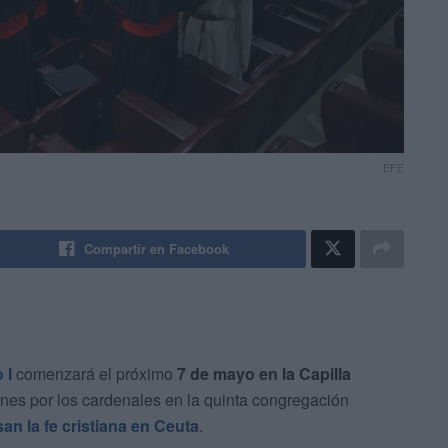
EFE
Compartir en Facebook
 I
comenzará el próximo
7 de mayo en la Capilla
unes por los cardenales en la quinta congregación
an la fe cristiana en Ceuta
.