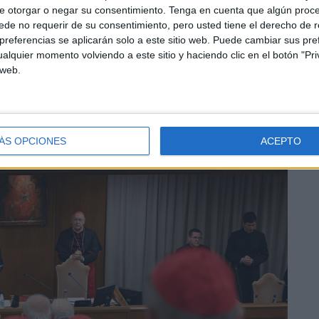
e otorgar o negar su consentimiento.
Tenga en cuenta que algún proc
de no requerir de su consentimiento, pero usted tiene el derecho de r
Casa Santa Marta
, la residencia en el interior del
referencias se aplicarán solo a este sitio web. Puede cambiar sus pref
ontificado, en la noche del 6 de mayo, mientras que el 7
alquier momento volviendo a este sitio y haciendo clic en el botón "Pri
o la misa
"Pro eligiendo pontífice"
oficiada por el
 web.
ÁS OPCIONES
ACEPTO