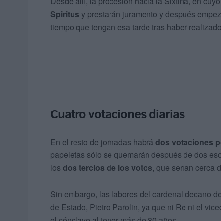
Desde allí, la procesión hacia la Sixtina, en cuyo
Spiritus
y prestarán juramento y después empeza
tiempo que tengan esa tarde tras haber realizado
Cuatro votaciones diarias
En el resto de jornadas habrá
dos votaciones po
papeletas sólo se quemarán después de dos escr
los
dos tercios de los votos
, que serían cerca 
Sin embargo, las labores del cardenal decano den
de Estado, Pietro Parolin, ya que ni Re ni el vi
el cónclave al tener más de 80 años.