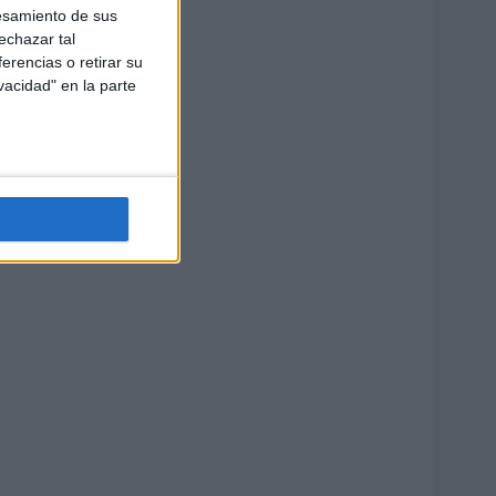
esamiento de sus
echazar tal
erencias o retirar su
vacidad" en la parte