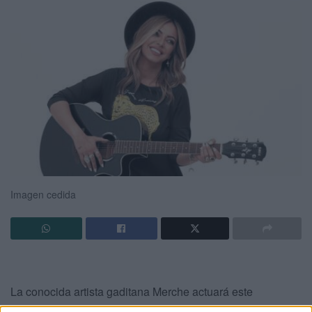
Imagen cedida
La conocida artista gaditana Merche actuará este
miércoles a las 00.00 horas en el auditorio de
la Marina