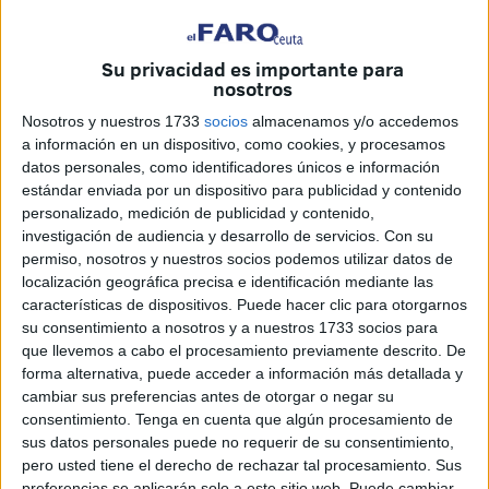
con un espectáculo enmarcado dentro de su gira 20
aniversario.
Su privacidad es importante para
nosotros
–La primera pregunta es obligada, ¿qué se siente al
Nosotros y nuestros 1733
socios
almacenamos y/o accedemos
poder actuar en Ceuta y más en
Fiestas Patronales
?
a información en un dispositivo, como cookies, y procesamos
datos personales, como identificadores únicos e información
–Estoy encantadísima, sobre todo por el tipo de gira que
estándar enviada por un dispositivo para publicidad y contenido
llevo, que es como celebración del 20 aniversario en el
personalizado, medición de publicidad y contenido,
mundo de la
música
. Entonces, en los conciertos canto las
investigación de audiencia y desarrollo de servicios.
Con su
canciones más conocidas y todo el mundo se lo pasa
permiso, nosotros y nuestros socios podemos utilizar datos de
localización geográfica precisa e identificación mediante las
genial. Estoy deseando que llegue el momento de subirme
características de dispositivos. Puede hacer clic para otorgarnos
al escenario.
su consentimiento a nosotros y a nuestros 1733 socios para
que llevemos a cabo el procesamiento previamente descrito. De
–¿Qué es lo que va a intentar transmitir en esta
forma alternativa, puede acceder a información más detallada y
actuación?
cambiar sus preferencias antes de otorgar o negar su
consentimiento.
Tenga en cuenta que algún procesamiento de
–Hacer un recorrido a toda mi carrera y dar las gracias por
sus datos personales puede no requerir de su consentimiento,
haberlo hecho posible, porque al final el público es el que
pero usted tiene el derecho de rechazar tal procesamiento. Sus
preferencias se aplicarán solo a este sitio web. Puede cambiar