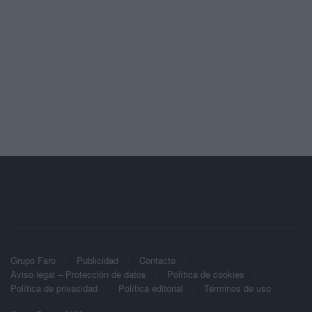
Grupo Faro
Publicidad
Contacto
Aviso legal – Protección de datos
Política de cookies
Política de privacidad
Política editorial
Términos de uso