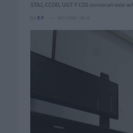
STAJ, CCOO, UGT Y CIG convocan este ac
Por
E.F.
20/11/2022 - 06:15