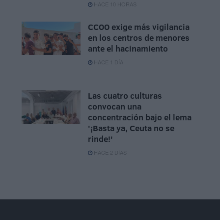
HACE 10 HORAS
CCOO exige más vigilancia
en los centros de menores
ante el hacinamiento
HACE 1 DÍA
Las cuatro culturas
convocan una
concentración bajo el lema
'¡Basta ya, Ceuta no se
rinde!'
HACE 2 DÍAS