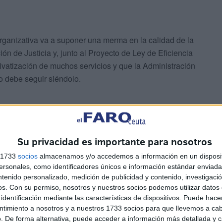
Organizativa va a suponer una merma en la calidad de la
ión de Justicia y, junto al Proyecto de Ley de Eficiencia
ivatización de muchos servicios y que la Administración
o debe seguir siéndolo.
Su privacidad es importante para nosotros
s 1733
socios
almacenamos y/o accedemos a información en un disposit
n una flexibilidad en sus actuales destinos y centros de
sonales, como identificadores únicos e información estándar enviada 
o de movilizaciones para forzar al Ministerio a sentarse en
ntenido personalizado, medición de publicidad y contenido, investigaci
os.
Con su permiso, nosotros y nuestros socios podemos utilizar datos 
dar las actuales condiciones de trabajo del personal de
identificación mediante las características de dispositivos. Puede hacer
ntimiento a nosotros y a nuestros 1733 socios para que llevemos a ca
. De forma alternativa, puede acceder a información más detallada y 