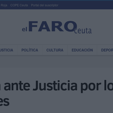
 Roja
COPE Ceuta
Portal del suscriptor
USTICIA
POLÍTICA
CULTURA
EDUCACIÓN
DEPO
ante Justicia por l
es