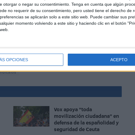
e otorgar o negar su consentimiento.
Tenga en cuenta que algún proc
de no requerir de su consentimiento, pero usted tiene el derecho de r
referencias se aplicarán solo a este sitio web. Puede cambiar sus pref
alquier momento volviendo a este sitio y haciendo clic en el botón "Pri
 web.
oras de la Administración de Justicia a apoyar estas
nizaciones sindicales a trabajar de forma unitaria en
comunicado.
ÁS OPCIONES
ACEPTO
indicatos
Vox apoya "toda
movilización ciudadana" en
defensa de la españolidad y
seguridad de Ceuta