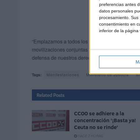
preferencias antes d
datos personales pue
procesamiento. Sus p
consentimiento en cu
inferior de la página
“Emplazamos a todos los trabajadores y trabajad
movilizaciones conjuntas e instamos a otras orga
defensa de nuestros derechos”, exponen en el 
M
Tags:
Manifestaciones
Ministerio de Justicia
S
Related
Posts
CCOO se adhiere a la
concentración '¡Basta ya!
Ceuta no se rinde'
HACE 7 HORAS