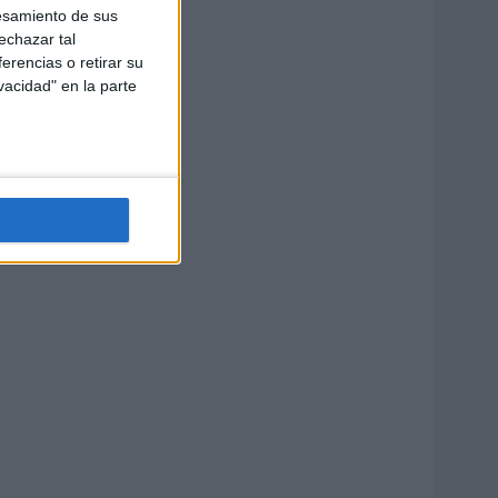
esamiento de sus
echazar tal
erencias o retirar su
vacidad" en la parte