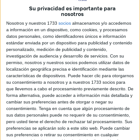
Su privacidad es importante para
‘No somos invisibles’
nosotros
Nosotros y nuestros 1733
socios
almacenamos y/o accedemos
a información en un dispositivo, como cookies, y procesamos
datos personales, como identificadores únicos e información
estándar enviada por un dispositivo para publicidad y contenido
personalizado, medición de publicidad y contenido,
investigación de audiencia y desarrollo de servicios.
Con su
“Desde entonces, recursos como el CETI se han puesto a
permiso, nosotros y nuestros socios podemos utilizar datos de
disposición de ciertos colectivos según su país de origen,
localización geográfica precisa e identificación mediante las
denegando la entrada principalmente a
población
características de dispositivos. Puede hacer clic para otorgarnos
su consentimiento a nosotros y a nuestros 1733 socios para
magrebí
. Todas las personas que se encuentran en esta
que llevemos a cabo el procesamiento previamente descrito. De
situación cumplen con el perfil para poder acceder al
forma alternativa, puede acceder a información más detallada y
programa de Atención Humanitaria, por lo tanto, el Estado
cambiar sus preferencias antes de otorgar o negar su
Español es el principal responsable de la situación de
consentimiento.
Tenga en cuenta que algún procesamiento de
miles de personas migrantes que se encuentran en Ceuta
sus datos personales puede no requerir de su consentimiento,
pero usted tiene el derecho de rechazar tal procesamiento. Sus
sin ningún tipo de respaldo o protección oficial. A día de
preferencias se aplicarán solo a este sitio web. Puede cambiar
hoy, seguimos sin tener una respuesta por parte del
sus preferencias o retirar su consentimiento en cualquier