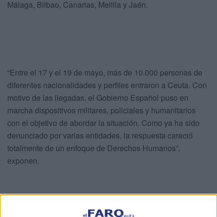
Málaga, Bilbao, Canarias, Melilla y Jaén.
“Entre el 17 y el 19 de mayo, más de 10.000 personas de
diferentes nacionalidades y perfiles entraron a Ceuta. Con
motivo de las llegadas, el Gobierno Español puso en
marcha dispositivos militares, policiales y humanitarios
con el objetivo de abordar la situación. Como ya ha sido
denunciado por varias entidades, la respuesta careció
totalmente de un enfoque de Derechos Humanos”,
exponen.