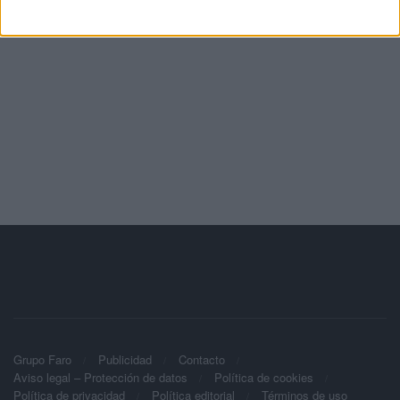
Grupo Faro
Publicidad
Contacto
Aviso legal – Protección de datos
Política de cookies
Política de privacidad
Política editorial
Términos de uso