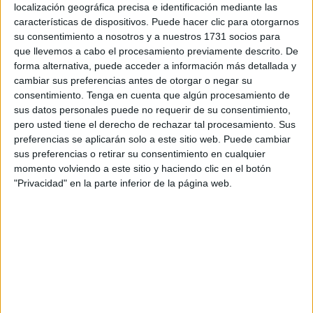
Hoy en varios pueblos y ciudades se celebra el Día del
localización geográfica precisa e identificación mediante las
características de dispositivos. Puede hacer clic para otorgarnos
Árbol haciendo plantaciones y visitas a parques botánicos
su consentimiento a nosotros y a nuestros 1731 socios para
en ciudades donde los haya.
que llevemos a cabo el procesamiento previamente descrito. De
forma alternativa, puede acceder a información más detallada y
Pensaréis vaya qué guay, ¿habrá hoy en Ceuta alguna
cambiar sus preferencias antes de otorgar o negar su
actividad organizada por el Ayuntamiento para plantar
consentimiento.
Tenga en cuenta que algún procesamiento de
árboles? Pues no. Pero sí hay una actividad que se está
sus datos personales puede no requerir de su consentimiento,
pero usted tiene el derecho de rechazar tal procesamiento. Sus
realizando y que podéis hacer puesto que se está
preferencias se aplicarán solo a este sitio web. Puede cambiar
haciendo por parte de personas no cualificadas, la poda
sus preferencias o retirar su consentimiento en cualquier
salvaje y alguna que otra tala de árbol.
momento volviendo a este sitio y haciendo clic en el botón
"Privacidad" en la parte inferior de la página web.
También podéis decir, qué pena que en Ceuta no hay
ningún Jardín Botánico para que el Ayuntamiento hubiese
hecho una actividad como un recorrido por su circuito,
explicando a niños y adultos las especies de árboles y
flora que albergará. ¿Verdad?
Pues bien, ese jardín existe y no es otro que el Parque