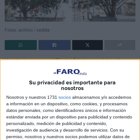
Fotos: archivo / cedida
Hoy 21 de marzo es el Día del Árbol, una celebración
declarada para proteger los bosques y zonas arboladas. El
día también quiere ser un recordatorio de la importancia de
Su privacidad es importante para
los árboles para la vida, ya que son fuente de purificación
nosotros
del aire y aportan materiales y frutos a los humanos,
Nosotros y nuestros 1731
socios
almacenamos y/o accedemos
además de hogar, refugio y alimentos a varías especies de
a información en un dispositivo, como cookies, y procesamos
animales.
datos personales, como identificadores únicos e información
estándar enviada por un dispositivo para publicidad y contenido
¿Sabías que de un solo árbol dependen más de 50
personalizado, medición de publicidad y contenido,
especies de animales, entré ellos tú?
investigación de audiencia y desarrollo de servicios.
Con su
permiso, nosotros y nuestros socios podemos utilizar datos de