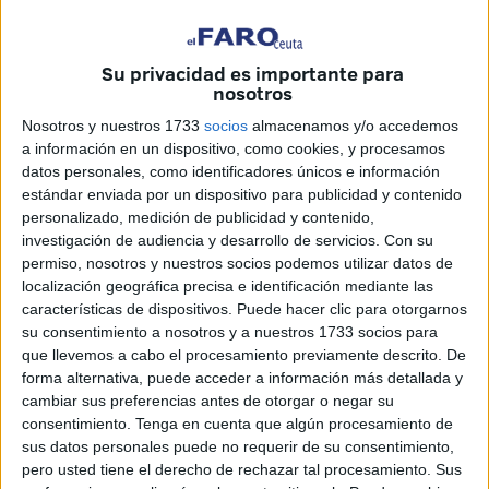
interrumpido el transporte urbano. Ya en la noche de ese
día, el alcalde Willy Brandt declaró ante la Cámara de
Diputados: “El Senado de Berlín acusa ante la comunidad
Su privacidad es importante para
nosotros
mundial, las medidas ilegales e inhumanas practicadas
por aquellos que están dividiendo Alemania, oprimiendo a
Nosotros y nuestros 1733
socios
almacenamos y/o accedemos
a información en un dispositivo, como cookies, y procesamos
Berlín Oriental y amenazando a Berlín Occidental ”.
datos personales, como identificadores únicos e información
estándar enviada por un dispositivo para publicidad y contenido
personalizado, medición de publicidad y contenido,
investigación de audiencia y desarrollo de servicios.
Con su
permiso, nosotros y nuestros socios podemos utilizar datos de
localización geográfica precisa e identificación mediante las
características de dispositivos. Puede hacer clic para otorgarnos
su consentimiento a nosotros y a nuestros 1733 socios para
que llevemos a cabo el procesamiento previamente descrito. De
forma alternativa, puede acceder a información más detallada y
cambiar sus preferencias antes de otorgar o negar su
consentimiento.
Tenga en cuenta que algún procesamiento de
sus datos personales puede no requerir de su consentimiento,
pero usted tiene el derecho de rechazar tal procesamiento. Sus