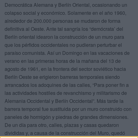
Democrática Alemana y Berlín Oriental, ocasionando un
colapso social y económico. Solamente en el año 1960,
alrededor de 200.000 personas se mudaron de forma
definitiva al Oeste. Ante tal sangría los “demócrata’ del
Berlín oriental idearon la construcción de un muro para
que los pérfidos occidentales no pudieran perturbar el
paraíso comunista. Así un Domingo en las vacaciones de
verano en las primeras horas de la mañana del 13 de
agosto de 1961, en la frontera del sector soviético hacia
Berlín Oeste se erigieron barreras temporales siendo
arrancados los adoquines de las calles, “Para poner fin a
las actividades hostiles de revanchismo y militarismo de
Alemania Occidental y Berlín Occidental”. Más tarde la
barrera temporal fue sustituida por un muro construido con
paneles de hormigón y piedras de grandes dimensiones.
De un día para otro, calles, plazas y casas quedaron
divididas y, a causa de la construcción del Muro, quedó