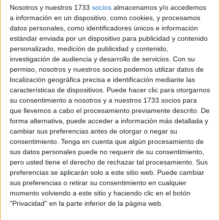
Nosotros y nuestros 1733
socios
almacenamos y/o accedemos
los vecinos de Ceuta en el transcurso de los días
a información en un dispositivo, como cookies, y procesamos
siguientes.
datos personales, como identificadores únicos e información
estándar enviada por un dispositivo para publicidad y contenido
“Durante el año, los ciudadanos suelen decir que hay dos
personalizado, medición de publicidad y contenido,
‘cuestas’ importantes:
la de enero
y la que vamos a
investigación de audiencia y desarrollo de servicios.
Con su
empezar ahora en unos días
, la de septiembre”, han
permiso, nosotros y nuestros socios podemos utilizar datos de
localización geográfica precisa e identificación mediante las
advertido desde Asescon.
características de dispositivos. Puede hacer clic para otorgarnos
su consentimiento a nosotros y a nuestros 1733 socios para
Desembolsos económicos
que llevemos a cabo el procesamiento previamente descrito. De
forma alternativa, puede acceder a información más detallada y
importantes
cambiar sus preferencias antes de otorgar o negar su
consentimiento.
Tenga en cuenta que algún procesamiento de
Al respecto, han recordado que, tras el verano y las
sus datos personales puede no requerir de su consentimiento,
vacaciones, que normalmente suponen un desembolso
pero usted tiene el derecho de rechazar tal procesamiento. Sus
preferencias se aplicarán solo a este sitio web. Puede cambiar
económico importante, “toca para los consumidores
sus preferencias o retirar su consentimiento en cualquier
afrontar la temida ‘cuesta de septiembre’,
con importantes
momento volviendo a este sitio y haciendo clic en el botón
costes también para quien tenga
niños en edad
"Privacidad" en la parte inferior de la página web.
escolar
con los gastos en materiales, uniformes y libros de