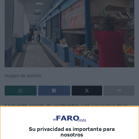
Imagen de archivo
La temida cuesta de septiembre
está a la vuelva de la
esquina y por ello la Asociación Española de
Consumidores (Asescon) ofrece su decálogo para poder
Su privacidad es importante para
afrontar
las dificultades que vienen acompañadas con
nosotros
estas fechas
, información que puede ser de utilidad para