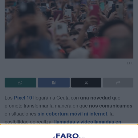
EFE
Los
Pixel 10
llegarán a Ceuta con
una novedad
que
promete transformar la manera en que
nos comunicamos
en situaciones
sin cobertura móvil ni internet
: la
posibilidad de realizar
llamadas y videollamadas en
WhatsApp a través de satélite
.