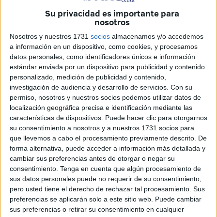
Esta funcionalidad se activa coincidiendo con el
Su privacidad es importante para
lanzamiento al mercado de la
nueva generación de
nosotros
dispositivos de Google
.
Nosotros y nuestros 1731
socios
almacenamos y/o accedemos
a información en un dispositivo, como cookies, y procesamos
Qué incluye la nueva función
datos personales, como identificadores únicos e información
estándar enviada por un dispositivo para publicidad y contenido
personalizado, medición de publicidad y contenido,
Gracias a esta mejora, los usuarios podrán
efectuar
investigación de audiencia y desarrollo de servicios.
Con su
llamadas de voz y vídeo en WhatsApp incluso en
permiso, nosotros y nuestros socios podemos utilizar datos de
zonas sin red móvil
, siempre que se encuentren al
aire
localización geográfica precisa e identificación mediante las
libre
y con
visión directa del cielo
. Durante la
características de dispositivos. Puede hacer clic para otorgarnos
su consentimiento a nosotros y a nuestros 1731 socios para
presentación, Google mostró cómo aparece un
icono de
que llevemos a cabo el procesamiento previamente descrito. De
satélite
en la barra del dispositivo mientras se cursa una
forma alternativa, puede acceder a información más detallada y
llamada desde la app
, lo que indica la
conexión activa
cambiar sus preferencias antes de otorgar o negar su
con la
red satelital
.
consentimiento.
Tenga en cuenta que algún procesamiento de
sus datos personales puede no requerir de su consentimiento,
La compañía ha dejado claro que
el servicio depende de
pero usted tiene el derecho de rechazar tal procesamiento. Sus
preferencias se aplicarán solo a este sitio web. Puede cambiar
la participación de operadoras de telecomunicaciones
,
sus preferencias o retirar su consentimiento en cualquier
por lo que
no todos los países contarán con la función