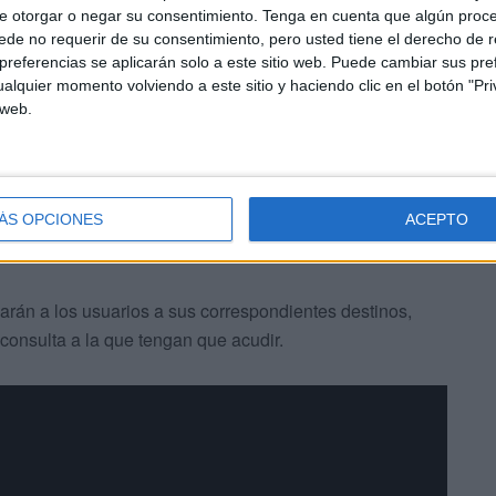
e otorgar o negar su consentimiento.
Tenga en cuenta que algún proc
tres plantas. En la tercera: Urgencias y Técnicas, Unidad
de no requerir de su consentimiento, pero usted tiene el derecho de r
rugía Menor y Extracciones; en la segunda: Medicina de
referencias se aplicarán solo a este sitio web. Puede cambiar sus pref
alquier momento volviendo a este sitio y haciendo clic en el botón "Pri
imera: Pediatría, Matrona, Aula de Educación al Parto y
 web.
ÁS OPCIONES
ACEPTO
iarán a los usuarios a sus correspondientes destinos,
consulta a la que tengan que acudir.