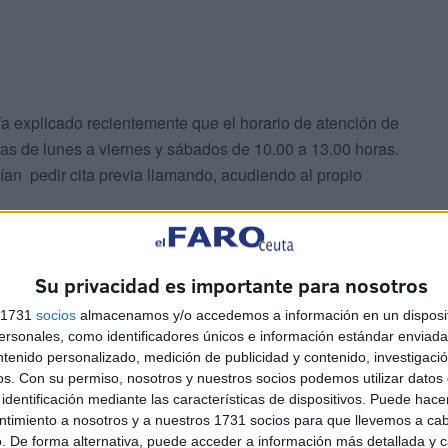
bía explicado recientemente que el horario de atención de
ras de lunes a viernes y sábados de 10.00 a 13.00 horas.
an pedir cita previa llamando, acudiendo al propio
Su privacidad es importante para nosotros
s 1731
socios
almacenamos y/o accedemos a información en un disposit
sonales, como identificadores únicos e información estándar enviada 
ntenido personalizado, medición de publicidad y contenido, investigaci
evia para ser atendidos en este nuevo centro sanitario:
os.
Con su permiso, nosotros y nuestros socios podemos utilizar datos 
03 55 34. Además, han dispuesto otros dos teléfonos
identificación mediante las características de dispositivos. Puede hacer
ntimiento a nosotros y a nuestros 1731 socios para que llevemos a ca
 30.
. De forma alternativa, puede acceder a información más detallada y 