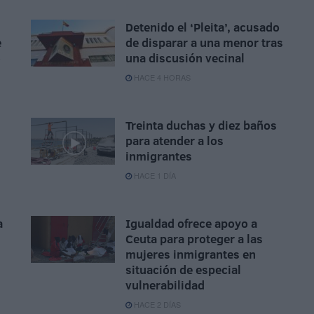
Detenido el ‘Pleita’, acusado
e
de disparar a una menor tras
o
una discusión vecinal
HACE 4 HORAS
Treinta duchas y diez baños
para atender a los
inmigrantes
HACE 1 DÍA
a
Igualdad ofrece apoyo a
Ceuta para proteger a las
mujeres inmigrantes en
situación de especial
vulnerabilidad
HACE 2 DÍAS