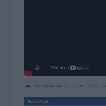
Tags:
Barriada del Príncipe
Ingesa
Salud
S
Related
Posts