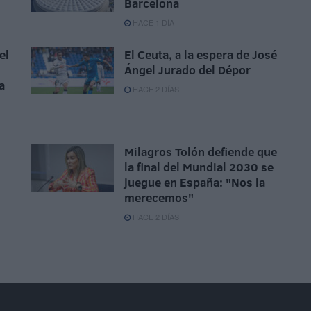
Barcelona
HACE 1 DÍA
el
El Ceuta, a la espera de José
Ángel Jurado del Dépor
a
HACE 2 DÍAS
Milagros Tolón defiende que
la final del Mundial 2030 se
juegue en España: "Nos la
merecemos"
HACE 2 DÍAS