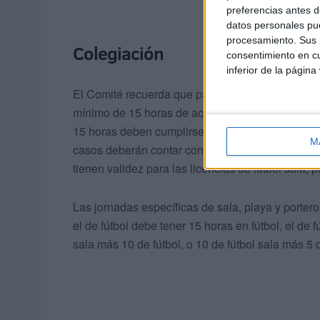
preferencias antes d
datos personales pue
procesamiento. Sus p
Colegiación
consentimiento en cu
inferior de la página
El Comité recuerda que para poder entrenar es ne
mínimo de 15 horas de actualización y reciclaje
15 horas deben cumplirse antes de la fecha de va
M
casos deberán contar con esas horas antes de di
tienen validez para las licencias de fútbol sala, 
Las jornadas específicas de sala, playa y porteros
el de fútbol debe tener 15 horas en fútbol, el de f
sala más 10 de fútbol, o 10 de fútbol sala más 5 d