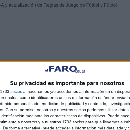
A y actualización de Reglas de Juego de Fútbol y Fútbol
 se realizarán Jornadas de Convivencia de Entrenadores
lará la Gala del Día del Entrenador.
Su privacidad es importante para nosotros
 Itinerante de la RFFCE, donde se ofrecerá a un grupo
s 1733
socios
almacenamos y/o accedemos a información en un disposit
oder ver un microciclo de entrenamiento de los equipos
sonales, como identificadores únicos e información estándar enviada 
l sala.
ntenido personalizado, medición de publicidad y contenido, investigaci
os.
Con su permiso, nosotros y nuestros socios podemos utilizar datos 
identificación mediante las características de dispositivos. Puede hacer
ntimiento a nosotros y a nuestros 1733 socios para que llevemos a ca
. De forma alternativa, puede acceder a información más detallada y 