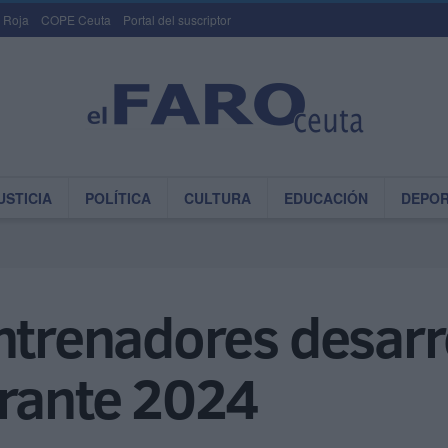
 Roja
COPE Ceuta
Portal del suscriptor
USTICIA
POLÍTICA
CULTURA
EDUCACIÓN
DEPO
ntrenadores desarr
urante 2024