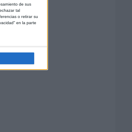
esamiento de sus
echazar tal
erencias o retirar su
vacidad" en la parte