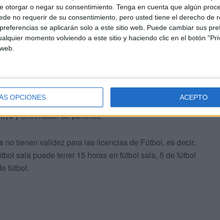
e otorgar o negar su consentimiento.
Tenga en cuenta que algún proc
de no requerir de su consentimiento, pero usted tiene el derecho de r
referencias se aplicarán solo a este sitio web. Puede cambiar sus pref
alquier momento volviendo a este sitio y haciendo clic en el botón "Pri
 web.
cesario tener la colegiación del Comité al día y el
. En el caso de entrenadores con titulaciones UEFA esas
lidez que aparece en su licencia. En el resto de los
ÁS OPCIONES
ACEPTO
ciembre de 2025. Las horas de las jornadas de fútbol
playa y entrenador de porteros.
 no tienen validez para las licencias de Fútbol, es decir,
útbol sala puede tener 15 horas en fútbol sala, 5 de fútbol
e fútbol.