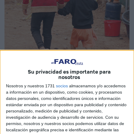
Su privacidad es importante para
nosotros
EFE
Nosotros y nuestros 1731
socios
almacenamos y/o accedemos
a información en un dispositivo, como cookies, y procesamos
datos personales, como identificadores únicos e información
estándar enviada por un dispositivo para publicidad y contenido
personalizado, medición de publicidad y contenido,
La comisión encargada de proponer la reforma del Código
investigación de audiencia y desarrollo de servicios.
Con su
de Familia ha entregado este pasado sábado su propuesta
permiso, nosotros y nuestros socios podemos utilizar datos de
al primer ministro marroquí, Aziz Ajanuch, quien la
localización geográfica precisa e identificación mediante las