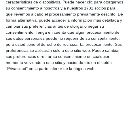
presentará al monarca Mohamed VI para que le dé su visto
características de dispositivos. Puede hacer clic para otorgarnos
su consentimiento a nosotros y a nuestros 1731 socios para
bueno antes de su tramitación parlamentaria.
que llevemos a cabo el procesamiento previamente descrito. De
forma alternativa, puede acceder a información más detallada y
La reforma de la 'Mudawana', como se denomina en
cambiar sus preferencias antes de otorgar o negar su
Marruecos a este código legal, fue ordenada por el
consentimiento.
Tenga en cuenta que algún procesamiento de
monarca hace seis meses y se produce dos décadas
sus datos personales puede no requerir de su consentimiento,
después de su última enmienda, que permitió que la mujer
pero usted tiene el derecho de rechazar tal procesamiento. Sus
preferencias se aplicarán solo a este sitio web. Puede cambiar
pudiera pedir el divorcio y restringió la poligamia y el
sus preferencias o retirar su consentimiento en cualquier
matrimonio de menores, unos avances considerados
momento volviendo a este sitio y haciendo clic en el botón
insuficientes por las organizaciones feministas.
"Privacidad" en la parte inferior de la página web.
En declaraciones a la prensa tras el evento de este
sábado, Ajanuch indicó que la comisión llevó a cabo su
misión con un enfoque participativo amplio, organizando
sesiones de escucha y diálogo con diversos actores de la
sociedad civil, fuerzas políticas y sindicales y sectores
ministeriales, entre otros.
"La comisiónha trabajado con un amplio enfoque