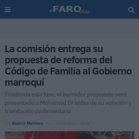
La comisión entrega su
propuesta de reforma del
Código de Familia al Gobierno
marroquí
Finalizada esta fase, el borrador propuesto será
presentado a Mohamed IV antes de su votación y
tramitación parlamentaria
Por
Beatriz Martínez
01/04/2024 - 16:49