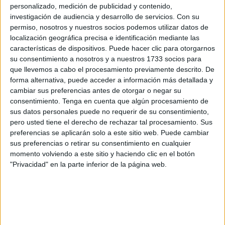
personalizado, medición de publicidad y contenido,
de ejecución aproximado será de seis meses.
investigación de audiencia y desarrollo de servicios.
Con su
permiso, nosotros y nuestros socios podemos utilizar datos de
El proyecto contempla la ampliación del propio Parque
localización geográfica precisa e identificación mediante las
para reubicar el gimnasio, existente actualmente en la
características de dispositivos. Puede hacer clic para otorgarnos
planta baja, en la ampliación propuesta en la planta
su consentimiento a nosotros y a nuestros 1733 socios para
que llevemos a cabo el procesamiento previamente descrito. De
segunda, y conectar dicha ampliación a través de una
forma alternativa, puede acceder a información más detallada y
pasarela metálica con la torre de maniobras para usarla en
cambiar sus preferencias antes de otorgar o negar su
caso tanto de evacuación como de aviso.
consentimiento.
Tenga en cuenta que algún procesamiento de
sus datos personales puede no requerir de su consentimiento,
Asimismo, junto a dicha pasarela, se llevará a cabo la
pero usted tiene el derecho de rechazar tal procesamiento. Sus
cubrición mediante una pérgola de un espacio del patio de
preferencias se aplicarán solo a este sitio web. Puede cambiar
sus preferencias o retirar su consentimiento en cualquier
maniobras que actualmente alberga dos camiones bomba
momento volviendo a este sitio y haciendo clic en el botón
del propio parque, y que por falta de espacio en las
"Privacidad" en la parte inferior de la página web.
cocheras se encuentran en dicho patio.
El objetivo principal de esta obra es dotar al SEIS de
Ceuta de una nueva instalación de gimnasio, empleando
una superficie de 175m2, en la planta segunda, sobre