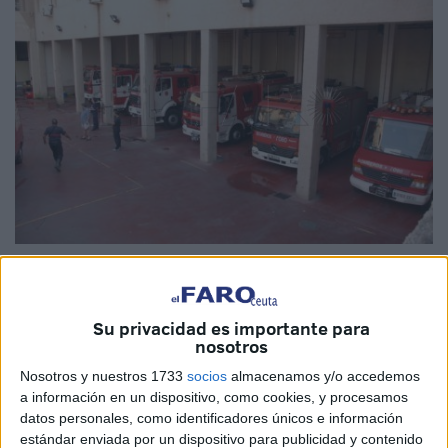
Imagen de archivo
Su privacidad es importante para
nosotros
La
Ciudad
ha iniciado la
ejecución de las obras
para el
Nosotros y nuestros 1733
socios
almacenamos y/o accedemos
gimnasio, la pasarela y la pérgola del
Parque de
a información en un dispositivo, como cookies, y procesamos
Bomberos
de Ceuta. Una intervención para la que se ha
datos personales, como identificadores únicos e información
estándar enviada por un dispositivo para publicidad y contenido
destinado una
inversión
de 241.541 euros y cuyo plazo