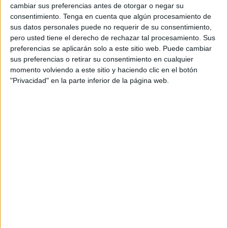
cambiar sus preferencias antes de otorgar o negar su
El Torneo de
Ramadán
‘4 Culturas’ se llevará a cabo en el
consentimiento.
Tenga en cuenta que algún procesamiento de
campo de la barriada de Los Rosales, una pequeña pista
sus datos personales puede no requerir de su consentimiento,
pero usted tiene el derecho de rechazar tal procesamiento. Sus
que se ha arreglado para ello en estos días. Debido a que
preferencias se aplicarán solo a este sitio web. Puede cambiar
el terreno de juego no es especialmente grande, los
sus preferencias o retirar su consentimiento en cualquier
organizadores del torneo decidieron amoldar la cantidad
momento volviendo a este sitio y haciendo clic en el botón
de jugadores por lo que como en las anteriores ediciones
"Privacidad" en la parte inferior de la página web.
todos los partidos serán de 3x3, es decir, tres jugadores
contra tres.
Cuenta con la organización de la Asociación de
Vecinos
de Los Rosales y con el patrocinio y colaboración de la
Federación Provincial de Asociaciones de Vecinos.
El torneo comenzará a disputarse el lunes 1 de abril y se
prolongará hasta mediados de mes, todo dependiendo de
cuando se jueguen las finales. Debido a la lluvia que está
cayendo en esta época del año, la organización también