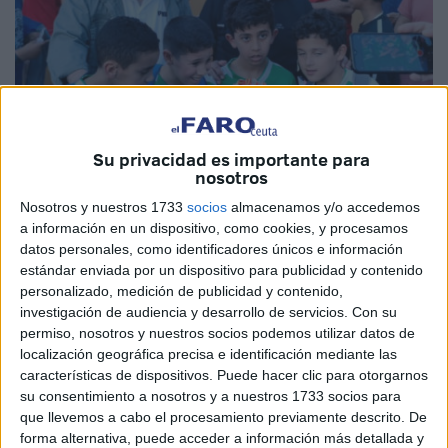
Su privacidad es importante para
nosotros
Imagen de archivo
Nosotros y nuestros 1733
socios
almacenamos y/o accedemos
a información en un dispositivo, como cookies, y procesamos
datos personales, como identificadores únicos e información
estándar enviada por un dispositivo para publicidad y contenido
personalizado, medición de publicidad y contenido,
La barriada de
Los Rosales
acoge desde este lunes 1 de
investigación de audiencia y desarrollo de servicios.
Con su
abril una nueva edición del
Torneo de Ramadán ‘4
permiso, nosotros y nuestros socios podemos utilizar datos de
Culturas’.
En el año 2019 se celebró la primera edición de
localización geográfica precisa e identificación mediante las
características de dispositivos. Puede hacer clic para otorgarnos
este trofeo aunque con otro nombre, pues se celebró en la
su consentimiento a nosotros y a nuestros 1733 socios para
época del mes de Ramadán con el fin de festejar este mes
que llevemos a cabo el procesamiento previamente descrito. De
sagrado.
forma alternativa, puede acceder a información más detallada y