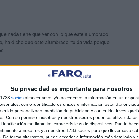
 que nada tiene que ver con lo que este alumbrado
e, ha dicho que este alumbrado “te da vida porque
s”.
gún Seguín “te da vida porque necesitamos esa magia,
Su privacidad es importante para nosotros
uces una ilusión por una de las fechas más esperadas
s 1733
socios
almacenamos y/o accedemos a información en un disposit
 de Hoyos, le gusta la instalación de las luces de
sonales, como identificadores únicos e información estándar enviada 
más de poder disfrutarlas con su familia una vez
ntenido personalizado, medición de publicidad y contenido, investigaci
lumbran mucho más la ciudad”.
os.
Con su permiso, nosotros y nuestros socios podemos utilizar datos 
identificación mediante las características de dispositivos. Puede hacer
ntimiento a nosotros y a nuestros 1733 socios para que llevemos a ca
. De forma alternativa, puede acceder a información más detallada y 