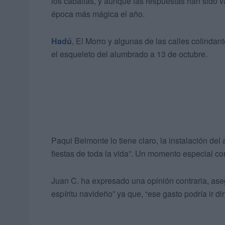
los caballas, y aunque las respuestas han sido v
época más mágica el año.
Hadú
, El Morro y algunas de las calles colindan
el esqueleto del alumbrado a 13 de octubre.
Paqui Belmonte lo tiene claro, la instalación del
fiestas de toda la vida”. Un momento especial co
Juan C. ha expresado una opinión contraria, ase
espíritu navideño” ya que, “ese gasto podría ir di