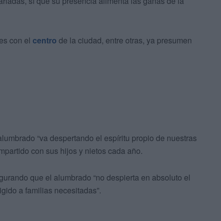
ariadas, sí que su presencia alimenta las ganas de la
tes con el
centro
de la ciudad, entre otras, ya presumen
 alumbrado “va despertando el espíritu propio de nuestras
mpartido con sus hijos y nietos cada año.
gurando que el alumbrado “no despierta en absoluto el
rigido a familias necesitadas”.