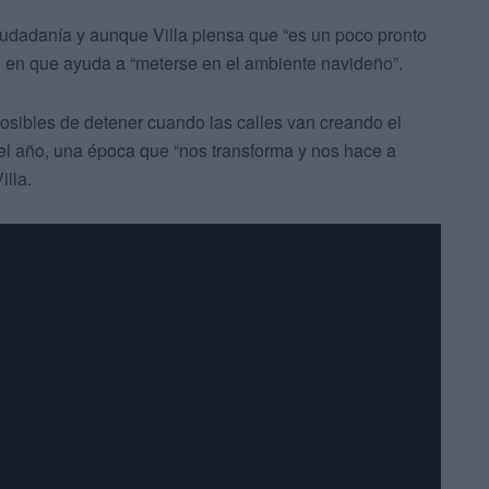
 ciudadanía y aunque Villa piensa que “es un poco pronto
n en que ayuda a “meterse en el ambiente navideño”.
mposibles de detener cuando las calles van creando el
el año, una época que “nos transforma y nos hace a
lla.