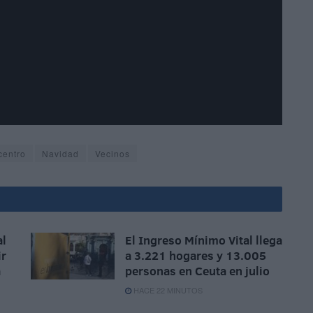
centro
Navidad
Vecinos
al
El Ingreso Mínimo Vital llega
ir
a 3.221 hogares y 13.005
a
personas en Ceuta en julio
HACE 22 MINUTOS