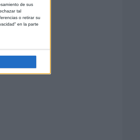
esamiento de sus
echazar tal
erencias o retirar su
vacidad" en la parte