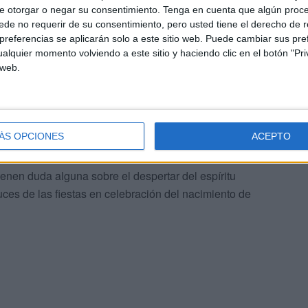
e otorgar o negar su consentimiento.
Tenga en cuenta que algún proc
de no requerir de su consentimiento, pero usted tiene el derecho de r
referencias se aplicarán solo a este sitio web. Puede cambiar sus pref
alquier momento volviendo a este sitio y haciendo clic en el botón "Pri
e la magia del espíritu navideño y de estas señaladas
 web.
es, ha echado en falta más cantidad de luces. “Este
 color y haber más alumbrado. A mí me gusta ver las
 Cuando se vean encendidas a lo mejor son más bonitas
ÁS OPCIONES
ACEPTO
tienen duda alguna sobre el despertar del espíritu
uces de las fiestas en celebración del nacimiento de