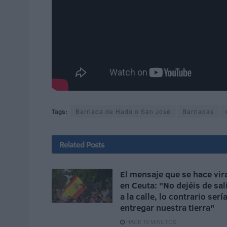
Tags:
Barriada de Hadú o San José
Barriadas
Related
Posts
El mensaje que se hace vir
en Ceuta: "No dejéis de sal
a la calle, lo contrario serí
entregar nuestra tierra"
HACE 15 MINUTOS