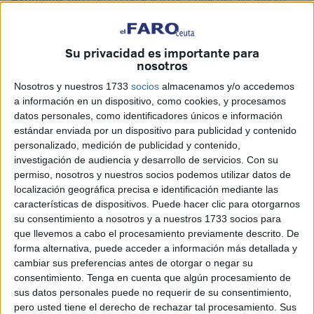
Ramírez Hurtado; la directora general de Fomento, Tamara
Guerrero Gómez; y Celia de Miguel, asesora.
Su privacidad es importante para
El encuentro tenía como objetivo
abordar las múltiples
nosotros
deficiencias
que sufre la barriada desde hace más de dos
Nosotros y nuestros 1733
socios
almacenamos y/o accedemos
décadas y exigir su urgente rehabilitación.
a información en un dispositivo, como cookies, y procesamos
datos personales, como identificadores únicos e información
estándar enviada por un dispositivo para publicidad y contenido
La presión dio sus frutos
personalizado, medición de publicidad y contenido,
investigación de audiencia y desarrollo de servicios.
Con su
Según ha explicado la propia Contreras, la cita fue
permiso, nosotros y nuestros socios podemos utilizar datos de
convocada tras las
r
eiteradas denuncias públicas
localización geográfica precisa e identificación mediante las
características de dispositivos. Puede hacer clic para otorgarnos
realizadas a través de la prensa local, concretamente, en
su consentimiento a nosotros y a nuestros 1733 socios para
El Faro de Ceuta.
que llevemos a cabo el procesamiento previamente descrito. De
forma alternativa, puede acceder a información más detallada y
La presidenta ha valorado positivamente el recibimiento:
cambiar sus preferencias antes de otorgar o negar su
“La acogida ha sido muy satisfactoria. Todo lo que se le ha
consentimiento.
Tenga en cuenta que algún procesamiento de
propuesto han visto que es viable y que, si no se ejecuta
sus datos personales puede no requerir de su consentimiento,
pero usted tiene el derecho de rechazar tal procesamiento. Sus
en septiembre,
se ejecutará a corto plazo
”.