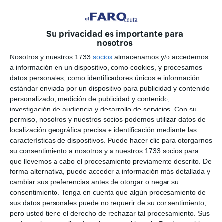
Su privacidad es importante para
nosotros
Fotos: Reduan Ben Zakour
Nosotros y nuestros 1733
socios
almacenamos y/o accedemos
a información en un dispositivo, como cookies, y procesamos
datos personales, como identificadores únicos e información
estándar enviada por un dispositivo para publicidad y contenido
personalizado, medición de publicidad y contenido,
[et_pb_section bb_built="1"][et_pb_row][et_pb_column
investigación de audiencia y desarrollo de servicios.
Con su
type="4_4"][et_pb_text]
permiso, nosotros y nuestros socios podemos utilizar datos de
localización geográfica precisa e identificación mediante las
Galería de imágenes
características de dispositivos. Puede hacer clic para otorgarnos
su consentimiento a nosotros y a nuestros 1733 socios para
que llevemos a cabo el procesamiento previamente descrito. De
La
Autoridad Portuaria
, encabezada por su presidente
forma alternativa, puede acceder a información más detallada y
José Torrado, celebró la tradicional comida de Navidad en
cambiar sus preferencias antes de otorgar o negar su
consentimiento.
Tenga en cuenta que algún procesamiento de
el popular ‘corral de la Pacheca’, asistiendo los
sus datos personales puede no requerir de su consentimiento,
trabajadores de los distintos departamentos de la entidad.
pero usted tiene el derecho de rechazar tal procesamiento. Sus