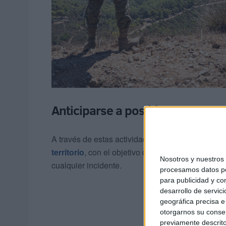
Anticiparse a posibles amenaza
A través de estas actividades, las Fuerzas Arm
territorio
, con el objetivo de anticiparse a posi
Nosotros y nuestro
cualquier incidente.
procesamos datos per
para publicidad y co
desarrollo de servici
geográfica precisa e 
otorgarnos su conse
previamente descrito