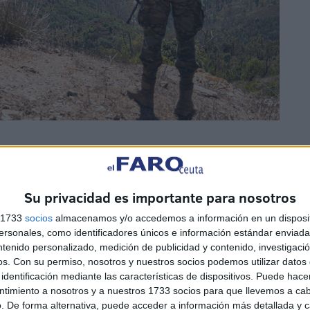
s
adas buscan
reforzar su
presencia en puntos clave del
Su privacidad es importante para nosotros
bles amenazas y reaccionar de manera eficiente ante
s 1733
socios
almacenamos y/o accedemos a información en un disposit
sonales, como identificadores únicos e información estándar enviada 
ntenido personalizado, medición de publicidad y contenido, investigaci
os.
Con su permiso, nosotros y nuestros socios podemos utilizar datos 
identificación mediante las características de dispositivos. Puede hacer
ntimiento a nosotros y a nuestros 1733 socios para que llevemos a ca
. De forma alternativa, puede acceder a información más detallada y 