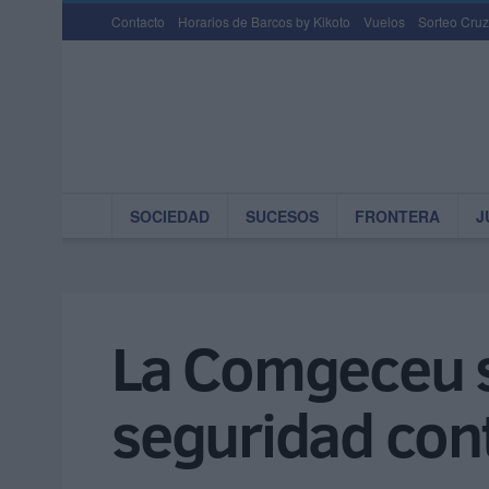
Contacto
Horarios de Barcos by Kikoto
Vuelos
Sorteo Cruz
SOCIEDAD
SUCESOS
FRONTERA
J
La Comgeceu s
seguridad cont