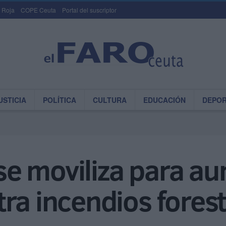
 Roja
COPE Ceuta
Portal del suscriptor
USTICIA
POLÍTICA
CULTURA
EDUCACIÓN
DEPO
e moviliza para au
ra incendios fores