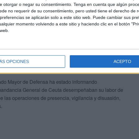
e otorgar o negar su consentimiento.
Tenga en cuenta que algún proc
de no requerir de su consentimiento, pero usted tiene el derecho de r
ental para la defensa del territorio, y estas operaciones
referencias se aplicarán solo a este sitio web. Puede cambiar sus pref
nitoreo constante sobre la situación
, lo que
alquier momento volviendo a este sitio y haciendo clic en el botón "Pri
 web.
sibles acciones hostiles.
, Vigilancia y Disuasión, estas “son una herramienta
pacios de soberanía
, lo que permite detectar
ÁS OPCIONES
ACEPTO
ta inmediata y viable ante una potencial crisis”.
tado Mayor de Defensa ha estado informando
omandancia General de Ceuta desempeñaban su labor de
de las operaciones de presencia, vigilancia y disuasión,
.