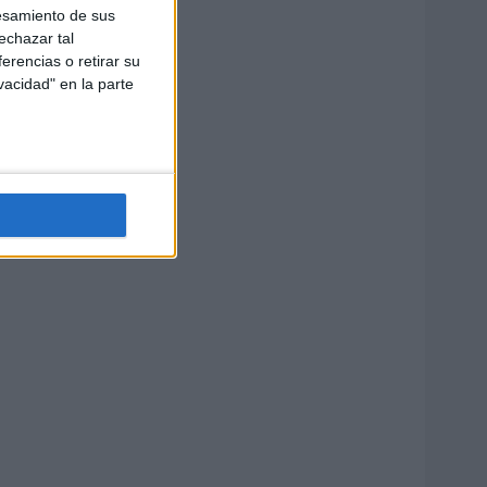
esamiento de sus
echazar tal
erencias o retirar su
vacidad" en la parte