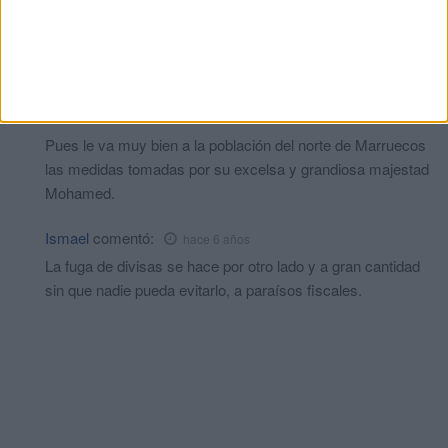
Queda claro que la intención de Marruecos no es estrangular a
Ceuta y a Melilla, la intención de Marruecos es combatir la fuga
de divisas y poner fin al contrabando.
Hassel
comentó:
hace 6 años
Pues le va muy bien a la población del norte de Marruecos
las medidas tomadas por su excelsa y grandiosa majestad
Mohamed.
Ismael
comentó:
hace 6 años
La fuga de divisas se hace por otro lado y a gran cantidad
sin que nadie pueda evitarlo, a paraísos fiscales.