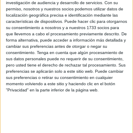
comerciantes de todo el país, especialmente de la ciudad
investigación de audiencia y desarrollo de servicios.
Con su
permiso, nosotros y nuestros socios podemos utilizar datos de
de Casablanca, donde se centra este reportaje. Allí, en un
localización geográfica precisa e identificación mediante las
mercado normalmente lleno, ahora apenas hay nada.
características de dispositivos. Puede hacer clic para otorgarnos
Antes muchos marroquíes -e incluso turistas- iban allí a
su consentimiento a nosotros y a nuestros 1733 socios para
coger chollos o las famosas 'falsificaciones'. El cierre de la
que llevemos a cabo el procesamiento previamente descrito. De
forma alternativa, puede acceder a información más detallada y
frontera puso de manifiesto que el transporte de
cambiar sus preferencias antes de otorgar o negar su
mercancías no declaradas era continua. Ahora, como eso
consentimiento.
Tenga en cuenta que algún procesamiento de
no puede ocurrir, se nota lo que antes suponía.
sus datos personales puede no requerir de su consentimiento,
pero usted tiene el derecho de rechazar tal procesamiento. Sus
Todo ello demuestra también, así aflora, la importancia que
preferencias se aplicarán solo a este sitio web. Puede cambiar
tenía el denominado mercado negro, los productos no
sus preferencias o retirar su consentimiento en cualquier
legalizados que se vendían en muchas ciudades muy bien
momento volviendo a este sitio y haciendo clic en el botón
"Privacidad" en la parte inferior de la página web.
y que significaba el sustento económico de muchas
familias.
Los productos de contrabando, recoge
Le Monde
,
desaparecieron poco a poco de las estanterías de los
comercios, una ausencia que revela la importancia que