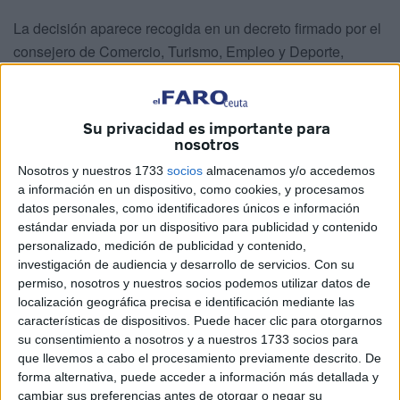
La decisión aparece recogida en un decreto firmado por el
consejero de Comercio, Turismo, Empleo y Deporte,
Nicola Cecchi Bisoni
, y responde, según el propio
documento oficial, a una solicitud trasladada desde el
sector comercial ceutí.
Su privacidad es importante para
nosotros
Los empresarios habían pedido ampliar la vigencia de la
Nosotros y nuestros 1733
socios
almacenamos y/o accedemos
autorización para facilitar la
planificación de recursos
a información en un dispositivo, como cookies, y procesamos
humanos y la organización de las plantillas
.
datos personales, como identificadores únicos e información
estándar enviada por un dispositivo para publicidad y contenido
Hasta ahora, Ceuta autorizaba cada año un calendario
personalizado, medición de publicidad y contenido,
concreto de aperturas en domingos y festivos. De hecho, el
investigación de audiencia y desarrollo de servicios.
Con su
permiso, nosotros y nuestros socios podemos utilizar datos de
último decreto sobre esta materia había sido publicado en
localización geográfica precisa e identificación mediante las
diciembre de 2025 para regular únicamente el ejercicio
características de dispositivos. Puede hacer clic para otorgarnos
2026. Sin embargo, la nueva resolución elimina ese límite
su consentimiento a nosotros y a nuestros 1733 socios para
temporal y permite que la medida siga en vigor hasta que
que llevemos a cabo el procesamiento previamente descrito. De
forma alternativa, puede acceder a información más detallada y
sea revocada o sustituida por otra futura decisión
cambiar sus preferencias antes de otorgar o negar su