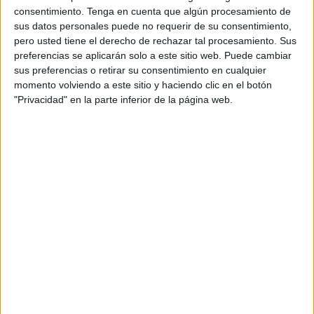
administrativa.
consentimiento.
Tenga en cuenta que algún procesamiento de
sus datos personales puede no requerir de su consentimiento,
Apertura libre todos los domingos y
pero usted tiene el derecho de rechazar tal procesamiento. Sus
preferencias se aplicarán solo a este sitio web. Puede cambiar
festivos
sus preferencias o retirar su consentimiento en cualquier
momento volviendo a este sitio y haciendo clic en el botón
El decreto establece de forma expresa que, en el ámbito
"Privacidad" en la parte inferior de la página web.
territorial de Ceuta,
los comercios podrán permanecer
abiertos al público todos los domingos y festivos
, sin
necesidad de renovar anualmente la autorización.
La normativa estatal en materia de horarios comerciales
fija con carácter general un mínimo de 16 domingos y
festivos de apertura autorizada al año, aunque las
comunidades y ciudades autónomas pueden ampliar esa
cifra hasta permitir la apertura total durante todos los días
festivos del calendario.
En el caso de Ceuta, la Ciudad ha decidido aplicar la