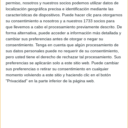
permiso, nosotros y nuestros socios podemos utilizar datos de
de los ceutíes durante estas fechas.
localización geográfica precisa e identificación mediante las
características de dispositivos. Puede hacer clic para otorgarnos
El presidente de la entidad, Juan Torres, indicó que las
su consentimiento a nosotros y a nuestros 1733 socios para
previsiones que manejan son de “mucha ilusión, porque ya
que llevemos a cabo el procesamiento previamente descrito. De
hemos entrado prácticamente en la época de Navidad y
forma alternativa, puede acceder a información más detallada y
cambiar sus preferencias antes de otorgar o negar su
sobre todo con el encendido de las luces el pasado
consentimiento.
Tenga en cuenta que algún procesamiento de
viernes”.
sus datos personales puede no requerir de su consentimiento,
pero usted tiene el derecho de rechazar tal procesamiento. Sus
Asimismo, agradeció a los ceutíes su confianza por el
preferencias se aplicarán solo a este sitio web. Puede cambiar
comercio local
: “La verdad es que los ceutíes han
sus preferencias o retirar su consentimiento en cualquier
demostrado sobradamente durante esta pandemia que
momento volviendo a este sitio y haciendo clic en el botón
"Privacidad" en la parte inferior de la página web.
apuestan por el comercio de cercanía y nosotros sin ellos
no seríamos nada. Es cierto que echamos algo de menos
el turismo, pero la población ha respondido con creces y
es por ello que estamos muy agradecidos”.
Además, esperan que “la campaña de invierno sea una
buena época de ventas y eso significaría que toda la