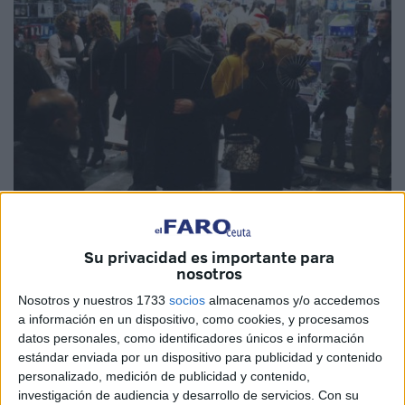
Imagen de archivo
Su privacidad es importante para
nosotros
Nosotros y nuestros 1733
socios
almacenamos y/o accedemos
Con las fiestas ya muy cerca, muchos son los comercios
a información en un dispositivo, como cookies, y procesamos
de Ceuta que van a dar el pistoletazo de salida para la
datos personales, como identificadores únicos e información
campaña navideña
. Este es el caso de la
Asociación
estándar enviada por un dispositivo para publicidad y contenido
personalizado, medición de publicidad y contenido,
Centro Comercial Abierto
, que llevará a cabo varias
investigación de audiencia y desarrollo de servicios.
Con su
campañas para dinamizar el comercio local y las compras