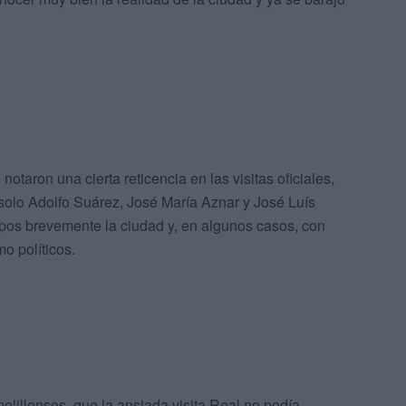
 notaron una cierta reticencia en las visitas oficiales,
 solo Adolfo Suárez, José María Aznar y José Luís
pos brevemente la ciudad y, en algunos casos, con
mo políticos.
lillenses, que la ansiada visita Real no podía