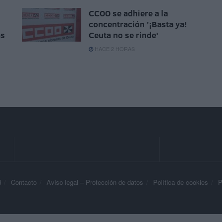
CCOO se adhiere a la
concentración '¡Basta ya!
ás
Ceuta no se rinde'
HACE 2 HORAS
d
Contacto
Aviso legal – Protección de datos
Política de cookies
P