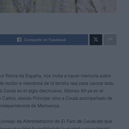
Compartir en Facebook
rior Reina de España, nos invita a hacer memoria sobre
e recibir a miembros de la familia real para valorar todo
tó Ceuta en el siglo diecinueve, Alfonso XII ya en el
an Carlos, siendo Príncipe, vino a Ceuta acompañado de
 independencia de Marruecos.
 Consejo de Administración de
El Faro de Ceuta
del que
ocer muy bien la realidad de la ciudad y ya se barajó