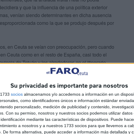
ecidiera y que la influencia de una política exterior
mas, venían siendo determinantes en dicha ausencia
desproporcionada como la que se produjo después por
cos, en Ceuta se veían con preocupación, pero cuando
o en Ceuta como en el resto de España, casi todo el
ovincia de Tetuán y los alrededores en el itinerario,
ra ciudad. Y el asunto pasó los límites de la prudencia.
Su privacidad es importante para nosotros
s 1733
socios
almacenamos y/o accedemos a información en un disposit
sonales, como identificadores únicos e información estándar enviada 
ntenido personalizado, medición de publicidad y contenido, investigaci
os.
Con su permiso, nosotros y nuestros socios podemos utilizar datos 
identificación mediante las características de dispositivos. Puede hacer
a Audiencia a
El Faro de Ceuta
, el 5 de noviembre de
ntimiento a nosotros y a nuestros 1733 socios para que llevemos a ca
isitaron Ceuta y encontraron una ciudad moderna, llena
. De forma alternativa, puede acceder a información más detallada y 