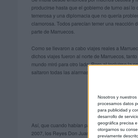
producirse hasta que el gobierno de turno así lo d
temerosa y una diplomacia que no quería proble
clamorosa. Todos parecían temer una reacción 
parte de Marruecos.
Como se llevaron a cabo viajes reales a Marrue
dichos viajes fueron al norte de Marruecos, tant
mundo miró para otro lado. Pero al incluirse la pr
saltaron todas las alarmas sentimentales en nuest
Nosotros y nuestro
procesamos datos per
para publicidad y co
desarrollo de servici
geográfica precisa e 
Así, que cuando habían pasado 23 años desde l
otorgarnos su conse
2007, los Reyes Don Juan Carlos y Doña Sofía v
previamente descrito