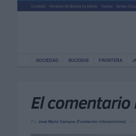
Contacto
Horarios de Barcos by Kikoto
Vuelos
Sorteo Cruz
SOCIEDAD
SUCESOS
FRONTERA
J
El comentario
Por
José María Campos (Fundación Interservicios)