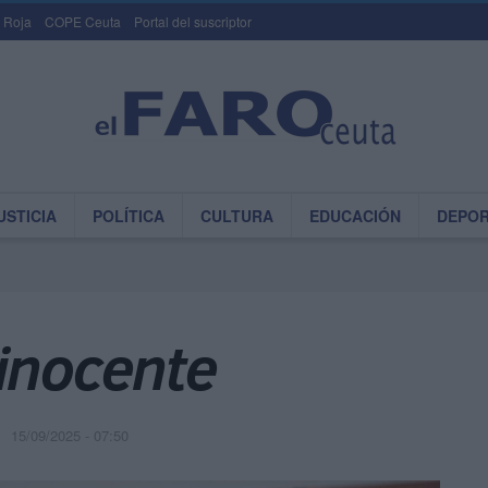
 Roja
COPE Ceuta
Portal del suscriptor
USTICIA
POLÍTICA
CULTURA
EDUCACIÓN
DEPO
 inocente
15/09/2025 - 07:50