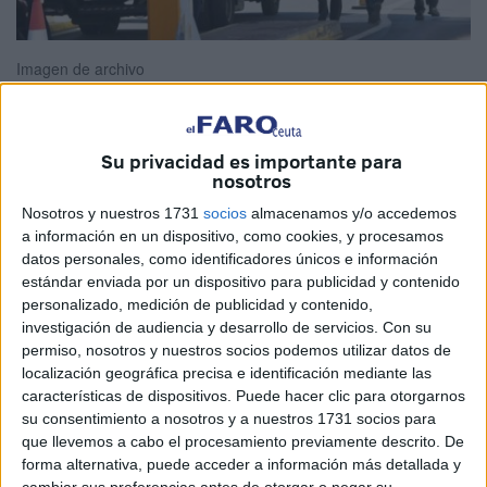
Imagen de archivo
Su privacidad es importante para
Marruecos ha clausurado temporalmente la llamada
nosotros
Aduana Comercial de Ceuta y Melilla y algunos le han
Nosotros y nuestros 1731
socios
almacenamos y/o accedemos
dado poca importancia a la noticia, dada la escasa
a información en un dispositivo, como cookies, y procesamos
trascendencia que tenía dicha institución para el
datos personales, como identificadores únicos e información
estándar enviada por un dispositivo para publicidad y contenido
movimiento de mercancías desde nuestra ciudad hacia
personalizado, medición de publicidad y contenido,
Marruecos. En efecto, mientras que España hacía
investigación de audiencia y desarrollo de servicios.
Con su
costosas obras de acondicionamiento desde el paso
permiso, nosotros y nuestros socios podemos utilizar datos de
fronterizo a una Aduana moderna, el vecino país no
localización geográfica precisa e identificación mediante las
características de dispositivos. Puede hacer clic para otorgarnos
facilitaba detalles de su funcionamiento, por lo que los
su consentimiento a nosotros y a nuestros 1731 socios para
empresarios ceutíes ignoraban las condiciones del
que llevemos a cabo el procesamiento previamente descrito. De
tránsito. Esa desinformación hizo que los escasos
forma alternativa, puede acceder a información más detallada y
movimientos eran siempre de Marruecos hacia Ceuta y en