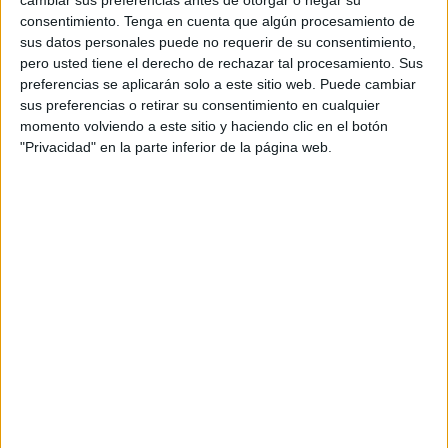
cambiar sus preferencias antes de otorgar o negar su
artículos que podrían llegar con facilidad desde la
consentimiento.
Tenga en cuenta que algún procesamiento de
sus datos personales puede no requerir de su consentimiento,
Península.
pero usted tiene el derecho de rechazar tal procesamiento. Sus
preferencias se aplicarán solo a este sitio web. Puede cambiar
Sin embargo, esa Aduana conseguida después de
sus preferencias o retirar su consentimiento en cualquier
reuniones de alto nivel, dilaciones y casi sin actividad real,
momento volviendo a este sitio y haciendo clic en el botón
tiene importancia desde el punto de vista político y algunos
"Privacidad" en la parte inferior de la página web.
diplomáticos han opinado muy negativamente sobre la
situación, mientras el Ministerio de Exteriores español
quitaba importancia al citado cierre. Y es que dicha
Aduana, trabajosamente conseguida mediante acuerdo,
ha sido cerrada unilateralmente sin negociación ni aviso
previo alguno, lo que significa un desprecio evidente hacia
la otra parte que es España.
Ya hemos visto como Marruecos vino aprovechando las
épocas de debilidad de los gobiernos españoles para
presionar y en este caso, estamos respecto a un Ejecutivo
en Madrid con una mayoría insegura y casi enfrentado a