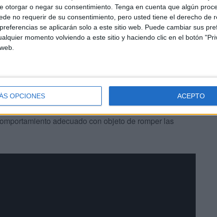
e otorgar o negar su consentimiento.
Tenga en cuenta que algún proc
de no requerir de su consentimiento, pero usted tiene el derecho de r
referencias se aplicarán solo a este sitio web. Puede cambiar sus pref
alquier momento volviendo a este sitio y haciendo clic en el botón "Pri
 web.
continuará con su compromiso del trabajar haciéndolo
ÁS OPCIONES
ACEPTO
os aprendan valores hacia otras culturas, nuevos
 comportamiento adecuado con objeto de romper las