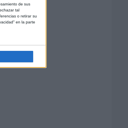
esamiento de sus
echazar tal
erencias o retirar su
vacidad" en la parte