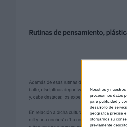
Rutinas de pensamiento, plástica
Además de esas rutinas de pensamiento, los alu
baile, disciplinas deportivas en colaboración con
Nosotros y nuestro
procesamos datos per
y, cabe destacar, los experimentos efectuados en
para publicidad y co
desarrollo de servici
En relación a dicha cultura árabe, además del cu
geográfica precisa e 
mil y una noches’ o ‘La noche del destino’. El pri
otorgarnos su conse
previamente descrito
niños, que se expresen con mayor fluidez y comp