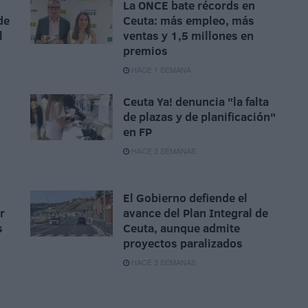
La ONCE bate récords en
de
Ceuta: más empleo, más
l
ventas y 1,5 millones en
premios
HACE 1 SEMANA
Ceuta Ya! denuncia "la falta
de plazas y de planificación"
en FP
HACE 2 SEMANAS
El Gobierno defiende el
r
avance del Plan Integral de
s
Ceuta, aunque admite
proyectos paralizados
HACE 3 SEMANAS