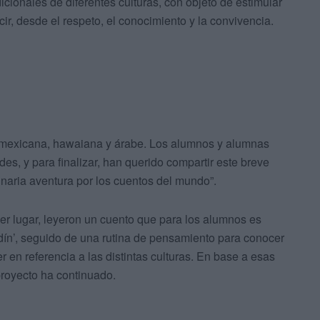
icionales de diferentes culturas, con objeto de estimular
cir, desde el respeto, el conocimiento y la convivencia.
a mexicana, hawaiana y árabe. Los alumnos y alumnas
des, y para finalizar, han querido compartir este breve
naria aventura por los cuentos del mundo”.
er lugar, leyeron un cuento que para los alumnos es
ddín’, seguido de una rutina de pensamiento para conocer
 en referencia a las distintas culturas. En base a esas
proyecto ha continuado.