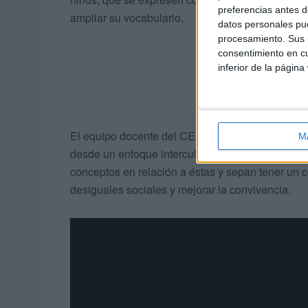
preferencias antes d
ampliar su vocabulario.
datos personales pue
procesamiento. Sus p
consentimiento en cu
inferior de la página
El equipo docente del CEIP Pablo Ruiz Picasso 
M
desde un enfoque intercultural en el que los niñ
conceptos en relación a éstas y sepan tener un
desiguales sociales y mejorar la convivencia.