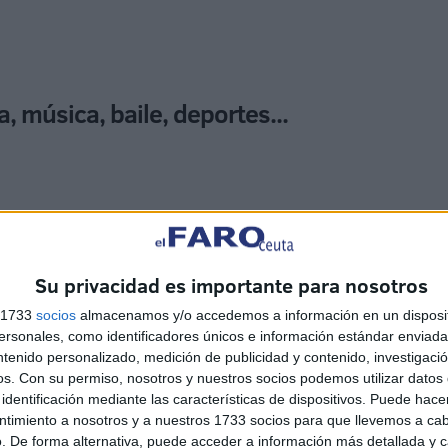
, música, baile, deportes...
Su privacidad es importante para nosotros
mnos han llevado a cabo actividades plásticas, música y
 el especialista de Educación Física, decoración del aula
s 1733
socios
almacenamos y/o accedemos a información en un disposit
sonales, como identificadores únicos e información estándar enviada 
 clase.
ntenido personalizado, medición de publicidad y contenido, investigaci
os.
Con su permiso, nosotros y nuestros socios podemos utilizar datos 
ento ‘Aladdín’, se han contado otros cuentos como ‘Las
identificación mediante las características de dispositivos. Puede hacer
ncipal objetivo ha sido mejorar el lenguaje de las niñas y
ntimiento a nosotros y a nuestros 1733 socios para que llevemos a ca
. De forma alternativa, puede acceder a información más detallada y 
rendan las indicaciones que se dan en el aula, así como