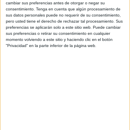
Los niños y niñas de esta clase aprendieron durante esa
cambiar sus preferencias antes de otorgar o negar su
consentimiento.
Tenga en cuenta que algún procesamiento de
mañana sobre la modalidad deportiva de atletismo, donde
sus datos personales puede no requerir de su consentimiento,
pudieron disfrutar de estas nuevas instalaciones que poco
pero usted tiene el derecho de rechazar tal procesamiento. Sus
a poco se van a utilizando, y donde pudieron demostrar
preferencias se aplicarán solo a este sitio web. Puede cambiar
sus dotes dentro de este deporte.
sus preferencias o retirar su consentimiento en cualquier
momento volviendo a este sitio y haciendo clic en el botón
Esta actividad que realizó el grupo de 6º del colegio de La
"Privacidad" en la parte inferior de la página web.
Inmaculada, el cual fue el
primer colegio en estrenar
esta pista
y esta actividad, pertenece a la Guía Educativa
de
‘Ceuta te enseña’,
donde la Consejería de Educación y
Cultura mantiene el compromiso con los escolares,
jóvenes y comunidad educativa en periodo de formación,
de poner en marcha diferentes recursos que ofrece la
Ciudad. Y cuyo objetivo principal es complementar los
contenidos curriculares de las distintas etapas escolares y
ofrecer alternativas para formar fuera del aula.
El deporte sigue siendo una asignatura muy importante