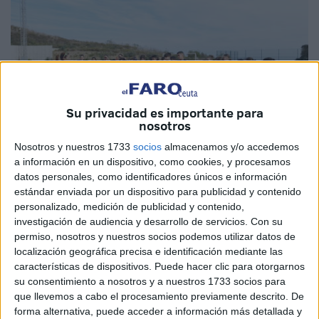
Su privacidad es importante para
nosotros
Nosotros y nuestros 1733
socios
almacenamos y/o accedemos
a información en un dispositivo, como cookies, y procesamos
Imagen cedida
datos personales, como identificadores únicos e información
estándar enviada por un dispositivo para publicidad y contenido
personalizado, medición de publicidad y contenido,
investigación de audiencia y desarrollo de servicios.
Con su
permiso, nosotros y nuestros socios podemos utilizar datos de
El
Colegio Concertado La Inmaculada
, concretamente la
localización geográfica precisa e identificación mediante las
clase de 6ºA de este mismo centro de Ceuta, trasladó el
características de dispositivos. Puede hacer clic para otorgarnos
pasado miércoles su clase de Educación Física a las
su consentimiento a nosotros y a nuestros 1733 socios para
Pistas de Atletismo
.
que llevemos a cabo el procesamiento previamente descrito. De
forma alternativa, puede acceder a información más detallada y