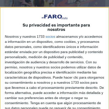
Su privacidad es importante para
nosotros
Nosotros y nuestros 1733
socios
almacenamos y/o accedemos
a información en un dispositivo, como cookies, y procesamos
datos personales, como identificadores únicos e información
estándar enviada por un dispositivo para publicidad y contenido
Imagen cedida
personalizado, medición de publicidad y contenido,
investigación de audiencia y desarrollo de servicios.
Con su
permiso, nosotros y nuestros socios podemos utilizar datos de
localización geográfica precisa e identificación mediante las
El colegiado de Ceuta Raúl MP ha conseguido, a sus 20
características de dispositivos. Puede hacer clic para otorgarnos
años, defender el mundo del
baloncesto
en el
su consentimiento a nosotros y a nuestros 1733 socios para
que llevemos a cabo el procesamiento previamente descrito. De
Campeonato de España ‘Planeta Mini San Fernando
forma alternativa, puede acceder a información más detallada y
2022’,
que se ha celebrado hace apenas unos días. En el
cambiar sus preferencias antes de otorgar o negar su
mismo se han enfrentado selecciones autonómicas de
consentimiento.
Tenga en cuenta que algún procesamiento de
todo el territorio nacional.
sus datos personales puede no requerir de su consentimiento,