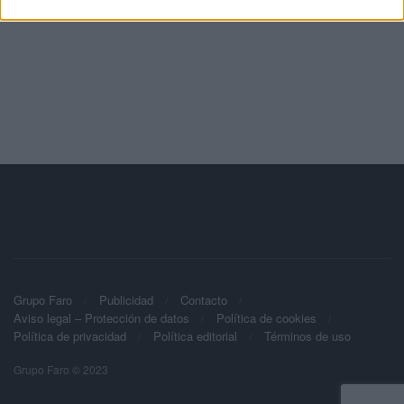
Grupo Faro
Publicidad
Contacto
Aviso legal – Protección de datos
Política de cookies
Política de privacidad
Política editorial
Términos de uso
Grupo Faro © 2023