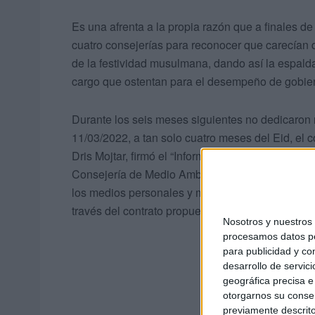
Es una afrenta a la propia razón que a finales 
cuatro consejerías para reconocer que carecían d
de la festividad musulmana, dando así la espalda
cargo que ostentan para el desempeño de gobier
Durante los seis meses siguientes no dedicaron n
11/03/2022, a tan solo cuatro meses del Eid, el
Dris Mojtar, firmó el “Informe de insuficiencia d
Consejería de Medio Ambiente y Servicios Urbano
los medios personales y materiales suficientes pa
través del contrato propuesto”.
Nosotros y nuestro
procesamos datos per
para publicidad y co
desarrollo de servici
geográfica precisa e 
otorgarnos su conse
previamente descrito