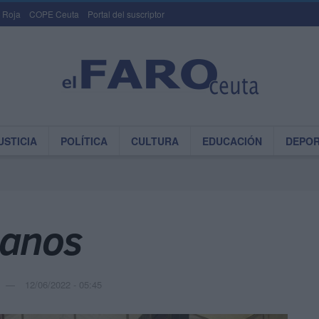
 Roja
COPE Ceuta
Portal del suscriptor
USTICIA
POLÍTICA
CULTURA
EDUCACIÓN
DEPO
manos
12/06/2022 - 05:45