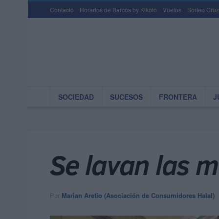
Contacto
Horarios de Barcos by Kikoto
Vuelos
Sorteo Cruz
SOCIEDAD
SUCESOS
FRONTERA
J
Se lavan las 
Por
Marian Aretio (Asociación de Consumidores Halal)