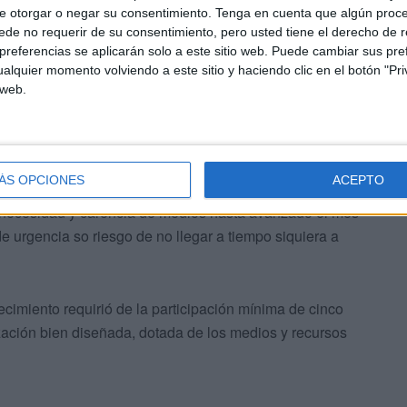
e otorgar o negar su consentimiento.
Tenga en cuenta que algún proc
tación del servicio de gestión integral de mataderos
de no requerir de su consentimiento, pero usted tiene el derecho de r
Sacrificio pretende conseguir que la celebración de la
referencias se aplicarán solo a este sitio web. Puede cambiar sus pref
a cabo con las máximas garantías, compaginando cubrir
alquier momento volviendo a este sitio y haciendo clic en el botón "Pri
 web.
eutí con la normativa vigente”, toda una declaración de
de su externalización.
tro de las ocho consejerías que componen el gobierno
ÁS OPCIONES
ACEPTO
vadas al 100%, descartando una gestión pública o
e necesidad y carencia de medios hasta avanzado el mes
de urgencia so riesgo de no llegar a tiempo siquiera a
ecimiento requirió de la participación mínima de cinco
ación bien diseñada, dotada de los medios y recursos