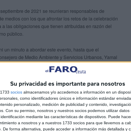
de septiembre de 2021 se reunieran responsables de
e medios con los que afrontar los retos de la celebración
 a las obligaciones que tienen atribuidas en razón del
no público.
i un minuto a abordar este evento, hasta que el
 consejero de Medio Ambiente y Servicios Urbanos, Yamal
e medios personales” en el que reconocía que “Ni la
s, ni el resto de Consejerías implicadas, disponen de
ra cubrir las necesidades que se tratan de satisfacer a
Su privacidad es importante para nosotros
s 1733
socios
almacenamos y/o accedemos a información en un disposit
sonales, como identificadores únicos e información estándar enviada 
ntenido personalizado, medición de publicidad y contenido, investigaci
os.
Con su permiso, nosotros y nuestros socios podemos utilizar datos 
identificación mediante las características de dispositivos. Puede hacer
ntimiento a nosotros y a nuestros 1733 socios para que llevemos a ca
. De forma alternativa, puede acceder a información más detallada y 