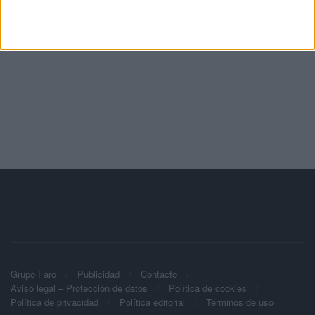
Grupo Faro
Publicidad
Contacto
Aviso legal – Protección de datos
Política de cookies
Política de privacidad
Política editorial
Términos de uso