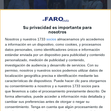
Su privacidad es importante para
nosotros
Nosotros y nuestros 1733
socios
almacenamos y/o accedemos
a información en un dispositivo, como cookies, y procesamos
datos personales, como identificadores únicos e información
estándar enviada por un dispositivo para publicidad y contenido
personalizado, medición de publicidad y contenido,
La cena benéfica que anualmente organiza la Asociación
investigación de audiencia y desarrollo de servicios.
Con su
Española Contra el Cáncer adquiere este año mayor
permiso, nosotros y nuestros socios podemos utilizar datos de
índole y se enmarcará en el programa de actos del 600
localización geográfica precisa e identificación mediante las
aniversario de la llegada de la Patrona.
características de dispositivos. Puede hacer clic para otorgarnos
su consentimiento a nosotros y a nuestros 1733 socios para
Por ello, con la
Cofradía de África
como organizadora del
que llevemos a cabo el procesamiento previamente descrito. De
forma alternativa, puede acceder a información más detallada y
evento, lo ha querido dotar de la importancia que requiere.
cambiar sus preferencias antes de otorgar o negar su
El Parque Marítimo acogerá la velada el viernes día 20,
consentimiento.
Tenga en cuenta que algún procesamiento de
que contará con la música de Willy durante su transcurso y