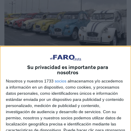
Su privacidad es importante para
nosotros
Nosotros y nuestros 1733
socios
almacenamos y/o accedemos
a información en un dispositivo, como cookies, y procesamos
Este fin de semana es especial para los amantes de los
datos personales, como identificadores únicos e información
coches clásicos en Ceuta. La Asociación 2CV Club
estándar enviada por un dispositivo para publicidad y contenido
Málaga ha ‘inundado’ nuestra ciudad para disfrutar de dos
personalizado, medición de publicidad y contenido,
investigación de audiencia y desarrollo de servicios.
Con su
jornadas en las que visitarán la ciudad a través de sus
permiso, nosotros y nuestros socios podemos utilizar datos de
vehículos
antiguos, que llamarán la atención para todos
localización geográfica precisa e identificación mediante las
los ciudadanos.
características de dispositivos. Puede hacer clic para otorgarnos