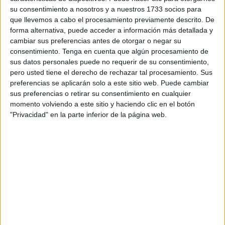
su consentimiento a nosotros y a nuestros 1733 socios para
Los participantes de este Raid, 22 en total que han venido
que llevemos a cabo el procesamiento previamente descrito. De
en 11 coches, llegaron este viernes a Ceuta a las 19:30
forma alternativa, puede acceder a información más detallada y
cambiar sus preferencias antes de otorgar o negar su
horas. Todos se concentraron en Algeciras, a donde
consentimiento.
Tenga en cuenta que algún procesamiento de
llegaron desde Málaga para embarcar e iniciar un intenso
sus datos personales puede no requerir de su consentimiento,
fin de semana en el que disfrutarán de nuestra ciudad.
pero usted tiene el derecho de rechazar tal procesamiento. Sus
preferencias se aplicarán solo a este sitio web. Puede cambiar
La primera actividad fue este viernes por la noche con una
sus preferencias o retirar su consentimiento en cualquier
visita, con todos los coches, al barrio de Benzú, donde
momento volviendo a este sitio y haciendo clic en el botón
"Privacidad" en la parte inferior de la página web.
disfrutaron de las espectaculares vistas que desde allí se
ven. Tras descansar durante la noche, este sábado tienen
una agenda variada.
Los coches estarán aparcados hasta las 16:00 horas en el
puerto deportivo, junto a la base del Servicio Marítimo de
la Guardia Civil. Allí los han dejado para que todos los
ceutíes que quieran acercarse puedan contemplar estos
vehículos antiguos, hacerles fotos y disfrutar de estos