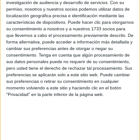
investigación de audiencia y desarrollo de servicios.
Con su
la desgracia de la dana para hacer un juego miserable.
permiso, nosotros y nuestros socios podemos utilizar datos de
localización geográfica precisa e identificación mediante las
El portavoz nacional del partido, Borja Sémper, opta por la
características de dispositivos. Puede hacer clic para otorgarnos
salida más cobarde sin posicionarse sobre ese mensaje y
su consentimiento a nosotros y a nuestros 1733 socios para
recalcando que para él twitter es “un escenario
que llevemos a cabo el procesamiento previamente descrito. De
absolutamente tóxico”.
forma alternativa, puede acceder a información más detallada y
cambiar sus preferencias antes de otorgar o negar su
Se olvida Sémper que a nosotros no nos importan sus
consentimiento.
Tenga en cuenta que algún procesamiento de
sus datos personales puede no requerir de su consentimiento,
consideraciones personales, pero sí la opinión de su
pero usted tiene el derecho de rechazar tal procesamiento. Sus
partido, queremos saber cómo es capaz no solo de
preferencias se aplicarán solo a este sitio web. Puede cambiar
publicar esa aseveración sino, además, de mantenerla. Y
sus preferencias o retirar su consentimiento en cualquier
él, como portavoz de esa formación, debe explicarse.
momento volviendo a este sitio y haciendo clic en el botón
"Privacidad" en la parte inferior de la página web.
Lo que ha hecho el PP no es política, esto es barro, es ser
miserable y camuflarse en unas redes sociales para
abanderar una crítica chapuzera.
El PP no necesita tragedias como la de Gaza para ejercer
su crítica al Gobierno de la Nación por la gestión de la