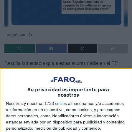
Imagen cedida
Resulta lamentable que a estas alturas nadie en el PP
haya alzado la voz contra ese mensaje en redes sociales
de: “Si pides la ayuda en árabe llega antes”. Ya no solo es
lamentable que un partido publique esto, sino que dice
Su privacidad es importante para
mucho de la imagen de una formación que permite ese
nosotros
tipo de consideraciones, no pide perdón por las mismas y,
Nosotros y nuestros 1733
socios
almacenamos y/o accedemos
en cambio, mantiene el mensaje.
a información en un dispositivo, como cookies, y procesamos
datos personales, como identificadores únicos e información
Es una aberración, un ejemplo claro de hasta dónde
estándar enviada por un dispositivo para publicidad y contenido
hemos llegado en la política, utilizando la ayuda a Gaza y
personalizado, medición de publicidad y contenido,