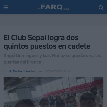
El Club Sepai logra dos
quintos puestos en cadete
Ángel Domínguez y Luis Muñoz se quedaron a las
puertas del bronce
Por
J. Carlos Sánchez
27/02/2022 - 16:46