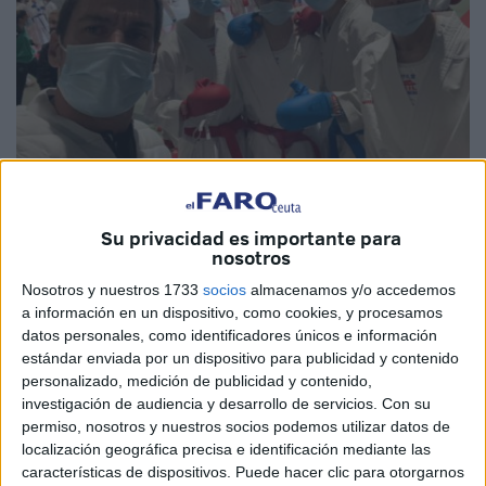
Imagen cedida
Su privacidad es importante para
nosotros
Nosotros y nuestros 1733
socios
almacenamos y/o accedemos
El pasado sábado 26 febrero el
Club Sepai
de Ceuta
a información en un dispositivo, como cookies, y procesamos
participó en la Primera Liga Nacional de Kárate en las
datos personales, como identificadores únicos e información
categorías cadete y sénior que se ha celebrado durante
estándar enviada por un dispositivo para publicidad y contenido
personalizado, medición de publicidad y contenido,
todo el fin de semana en Alicante.
investigación de audiencia y desarrollo de servicios.
Con su
permiso, nosotros y nuestros socios podemos utilizar datos de
La expedición caballa
estaba formada por cuatro
localización geográfica precisa e identificación mediante las
luchadores cadetes y uno en categoría senior que han sido
características de dispositivos. Puede hacer clic para otorgarnos