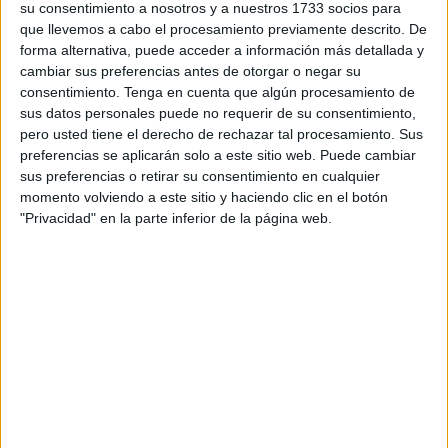
los representantes caballas en esta competición de muy
su consentimiento a nosotros y a nuestros 1733 socios para
alto nivel y donde se han podido ver a los mejores
que llevemos a cabo el procesamiento previamente descrito. De
forma alternativa, puede acceder a información más detallada y
karatecas de todo el territorio nacional.
cambiar sus preferencias antes de otorgar o negar su
consentimiento.
Tenga en cuenta que algún procesamiento de
Pablo Garzón y David Gómez lo dieron todo
pero
sus datos personales puede no requerir de su consentimiento,
finalmente cayeron en la primera ronda contra dos grandes
pero usted tiene el derecho de rechazar tal procesamiento. Sus
rivales y la pena es que Pablo Garzón, que era debutante
preferencias se aplicarán solo a este sitio web. Puede cambiar
en esta categoría cadete, no le dieron un ‘ippon’ bastante
sus preferencias o retirar su consentimiento en cualquier
claro que hubiera supuesto ponerse por delante en el
momento volviendo a este sitio y haciendo clic en el botón
"Privacidad" en la parte inferior de la página web.
combate.
Por su parte, Yusef Ahmed también pierde en la primera
ronda en la categoría senior. Pese a esta eliminación en el
primer combate los tres luchadores realizaron un trabajo
muy bueno .
Los otros dos luchadores del Club Sepai en la categoría
cadete como fueron Ángel Domínguez y Luis Muñoz
consiguen un increíble quinto puesto en la liga perdiendo