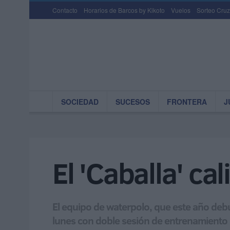
Contacto
Horarios de Barcos by Kikoto
Vuelos
Sorteo Cruz
SOCIEDAD
SUCESOS
FRONTERA
J
El 'Caballa' ca
El equipo de waterpolo, que este año deb
lunes con doble sesión de entrenamiento 