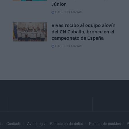
Júnior
HACE 2 SEMANAS
Vivas recibe al equipo alevín
del CN Caballa, bronce en el
campeonato de España
HACE 2 SEMANAS
d
Contacto
Aviso legal – Protección de datos
Política de cookies
P