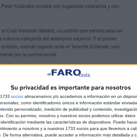
 Peter Kubicskó contará con jugadores veteranos y con
 el Club Natación Mataró, un partido que servirá para ver
a máxima categoría del waterpolo español. Y el primer
e octubre, cuando jugarán ante el Tenerife Echeyde, uno
ramente por la permanencia.
Su privacidad es importante para nosotros
s 1733
socios
almacenamos y/o accedemos a información en un disposit
sonales, como identificadores únicos e información estándar enviada 
ntenido personalizado, medición de publicidad y contenido, investigaci
os.
Con su permiso, nosotros y nuestros socios podemos utilizar datos 
identificación mediante las características de dispositivos. Puede hacer
ntimiento a nosotros y a nuestros 1733 socios para que llevemos a ca
. De forma alternativa, puede acceder a información más detallada y 