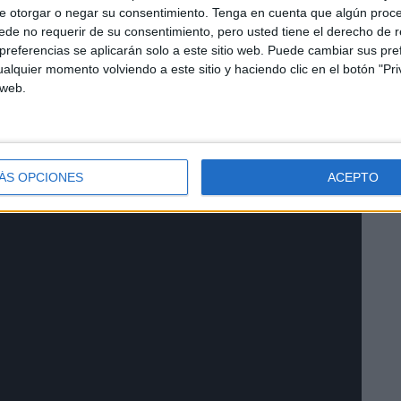
e otorgar o negar su consentimiento.
Tenga en cuenta que algún proc
egoría donde se medirá ante los mejores conjuntos de
de no requerir de su consentimiento, pero usted tiene el derecho de r
er Kubisckó es hacerse con la permanencia, por lo que
referencias se aplicarán solo a este sitio web. Puede cambiar sus pref
nicio de la competición, donde además tendrán que luchar
alquier momento volviendo a este sitio y haciendo clic en el botón "Pri
 web.
ÁS OPCIONES
ACEPTO