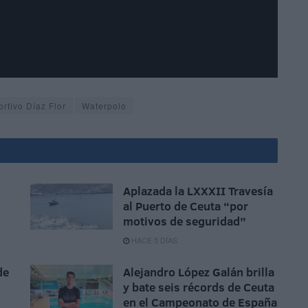
ortivo Díaz Flor
Waterpolo
Aplazada la LXXXII Travesía
al Puerto de Ceuta “por
motivos de seguridad”
HACE 5 DÍAS
de
Alejandro López Galán brilla
y bate seis récords de Ceuta
en el Campeonato de España