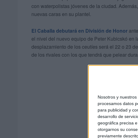
con waterpolistas jóvenes de la ciudad. Además,
nuevas caras en su plantel.
El Caballa debutará en División de Honor
ante
el nivel del nuevo equipo de Peter Kubicskó en l
desplazamiento de los ceutíes será el 22 o 23 d
de los rivales con los que tendrá que pelear du
Nosotros y nuestro
procesamos datos per
para publicidad y co
desarrollo de servici
geográfica precisa e 
otorgarnos su conse
previamente descrito