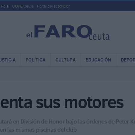
 Roja
COPE Ceuta
Portal del suscriptor
USTICIA
POLÍTICA
CULTURA
EDUCACIÓN
DEPO
lienta sus motores
utará en División de Honor bajo las órdenes de Peter
en las mismas piscinas del club