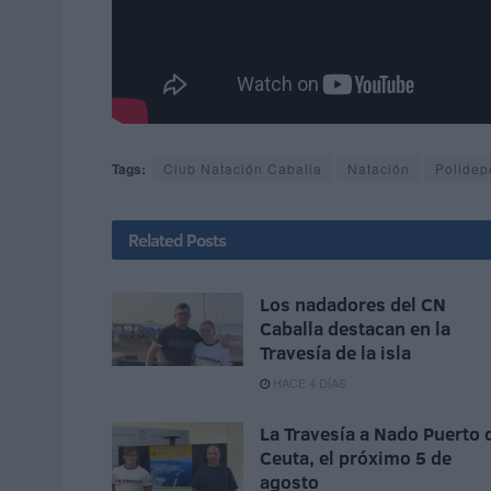
Tags:
Club Natación Caballa
Natación
Polidep
Related
Posts
Los nadadores del CN
Caballa destacan en la
Travesía de la isla
HACE 4 DÍAS
La Travesía a Nado Puerto 
Ceuta, el próximo 5 de
agosto