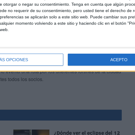
acimiento de este mismo río, que es considerado
e otorgar o negar su consentimiento.
Tenga en cuenta que algún proc
de no requerir de su consentimiento, pero usted tiene el derecho de r
l grupo realizó la comida para reponer fuerzas después
referencias se aplicarán solo a este sitio web. Puede cambiar sus pref
alquier momento volviendo a este sitio y haciendo clic en el botón "Pri
 web.
ÁS OPCIONES
ACEPTO
 evento una ruta por los diferentes fortines de la ciudad
es todos los socios.
¿Dónde ver el eclipse del 12