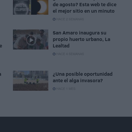
de agosto? Esta web te dice
el mejor sitio en un minuto
HACE 2 SEMANAS
San Amaro inaugura su
propio huerto urbano, La
e
Lealtad
HACE 4 SEMANAS
a
¿Una posible oportunidad
ante el alga invasora?
HACE 1 MES