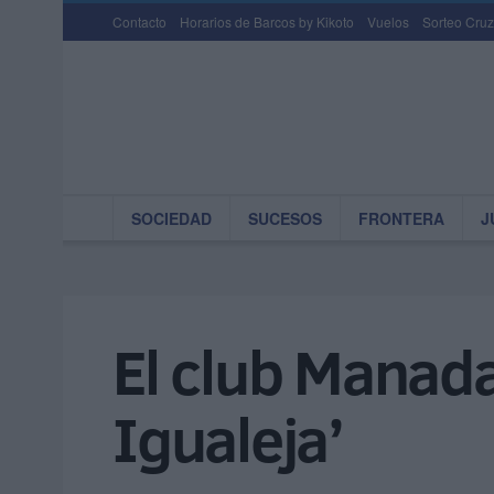
Contacto
Horarios de Barcos by Kikoto
Vuelos
Sorteo Cruz
SOCIEDAD
SUCESOS
FRONTERA
J
El club Manada 
Igualeja’