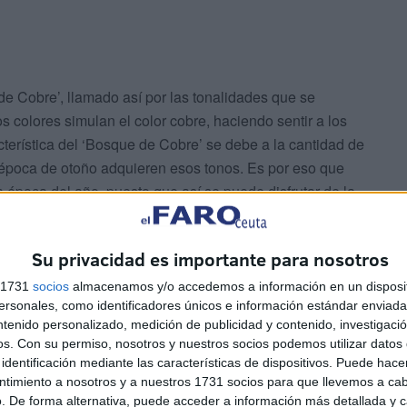
 de Cobre’, llamado así por las tonalidades que se
s colores simulan el color cobre, haciendo sentir a los
cterística del ‘Bosque de Cobre’ se debe a la cantidad de
 época de otoño adquieren esos tonos. Es por eso que
a época del año, puesto que así se puede disfrutar de la
Su privacidad es importante para nosotros
s 1731
socios
almacenamos y/o accedemos a información en un disposit
sonales, como identificadores únicos e información estándar enviada 
ntenido personalizado, medición de publicidad y contenido, investigaci
os.
Con su permiso, nosotros y nuestros socios podemos utilizar datos 
identificación mediante las características de dispositivos. Puede hacer
socios que se trasladaron hasta la provincia de Málaga,
ntimiento a nosotros y a nuestros 1731 socios para que llevemos a ca
 resto del día en el pequeño pueblo blanco situado en la
. De forma alternativa, puede acceder a información más detallada y 