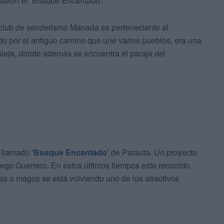
itaron el ‘Bosque Encantado’.
l club de senderismo Manada es perteneciente al
do por el antiguo camino que une varios pueblos, era una
ualeja, donde además se encuentra el paraje del
l llamado
‘Bosque Encantado’
de Parauta. Un proyecto
iego Guerrero. En estos últimos tiempos este recorrido
as o magos se está volviendo uno de los atractivos