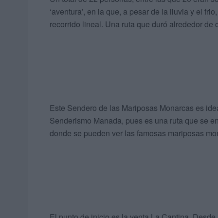
‘aventura’, en la que, a pesar de la lluvia y el fr
recorrido lineal. Una ruta que duró alrededor de 
Este Sendero de las Mariposas Monarcas es ideal
Senderismo Manada, pues es una ruta que se enc
donde se pueden ver las famosas mariposas mona
El punto de inicio es la venta La Cantina. Desde