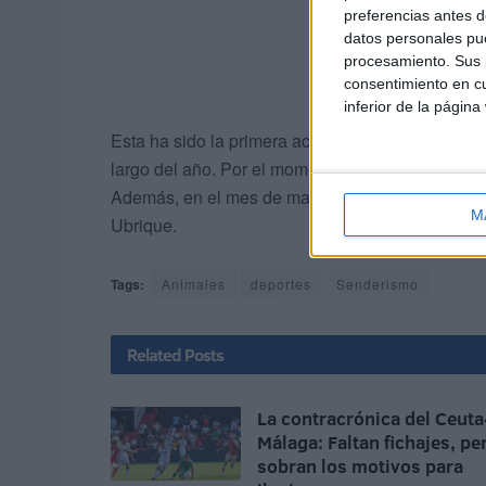
preferencias antes d
datos personales pue
procesamiento. Sus p
consentimiento en cu
inferior de la página
Esta ha sido la primera actividad de este año 20
largo del año. Por el momento, la próxima cita se 
Además, en el mes de marzo, los socios también v
M
Ubrique.
Tags:
Animales
deportes
Senderismo
Related
Posts
La contracrónica del Ceuta
Málaga: Faltan fichajes, pe
sobran los motivos para