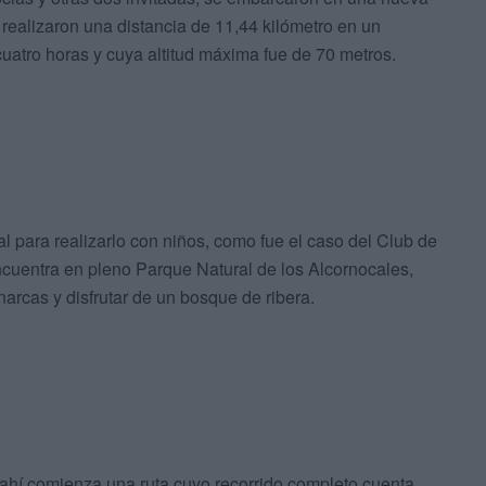
io, realizaron una distancia de 11,44 kilómetro en un
cuatro horas y cuya altitud máxima fue de 70 metros.
 para realizarlo con niños, como fue el caso del Club de
uentra en pleno Parque Natural de los Alcornocales,
rcas y disfrutar de un bosque de ribera.
 ahí comienza una ruta cuyo recorrido completo cuenta