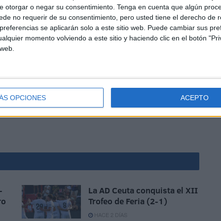
e otorgar o negar su consentimiento.
Tenga en cuenta que algún proc
de no requerir de su consentimiento, pero usted tiene el derecho de r
referencias se aplicarán solo a este sitio web. Puede cambiar sus pref
alquier momento volviendo a este sitio y haciendo clic en el botón "Pri
 web.
25, pero la entidad tiene preparadas varias
salidas
a lo
celebrará en el mes de febrero y será la ruta La Buitrera.
olverán a salir de Ceuta para llevar a cabo una ruta en
ÁS OPCIONES
ACEPTO
-
La AD Ceuta conquista el XII
ro
Trofeo de Feria (2-1)
HACE 2 DÍAS