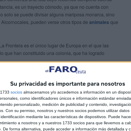
stancia, es un trayecto cómodo, ya que no cuenta con
no solo se puede divisar alguna mariposa monarca, sino
s Alcornocales, pueden verse otros tipos de
animales
que
a Frontera es el único lugar de Europa en el que las
lo que han constituido una colonia, que ha logrado
Su privacidad es importante para nosotros
s 1733
socios
almacenamos y/o accedemos a información en un disposit
sonales, como identificadores únicos e información estándar enviada 
ntenido personalizado, medición de publicidad y contenido, investigaci
 de senderismo Manada
, repusieron fuerzas con una
os.
Con su permiso, nosotros y nuestros socios podemos utilizar datos 
identificación mediante las características de dispositivos. Puede hacer
antes.
ntimiento a nosotros y a nuestros 1733 socios para que llevemos a ca
. De forma alternativa, puede acceder a información más detallada y 