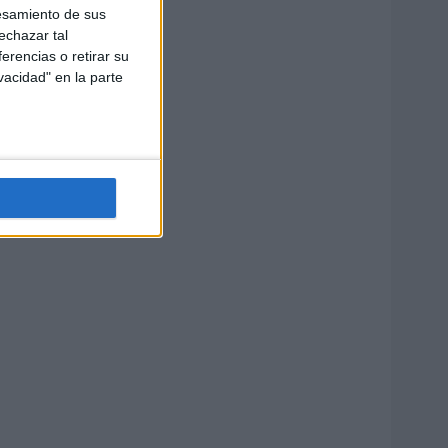
esamiento de sus
echazar tal
erencias o retirar su
vacidad" en la parte