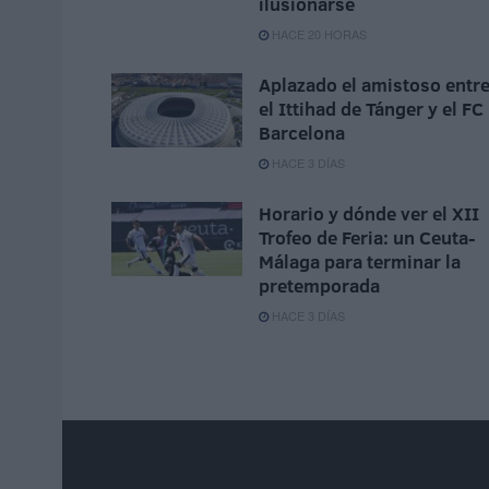
ilusionarse
HACE 20 HORAS
Aplazado el amistoso entr
el Ittihad de Tánger y el FC
Barcelona
HACE 3 DÍAS
Horario y dónde ver el XII
Trofeo de Feria: un Ceuta-
Málaga para terminar la
pretemporada
HACE 3 DÍAS