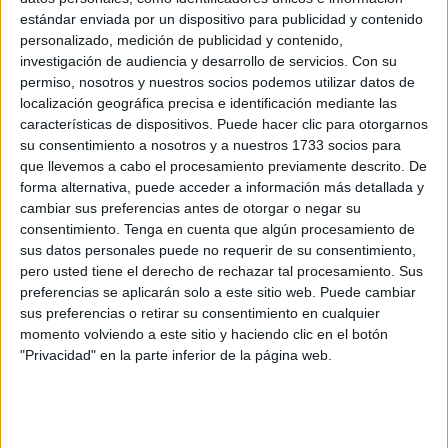
estándar enviada por un dispositivo para publicidad y contenido
Distintas formas de perder la calma’.
personalizado, medición de publicidad y contenido,
investigación de audiencia y desarrollo de servicios.
Con su
Será a partir de las 18.00 horas cuando está previsto que
permiso, nosotros y nuestros socios podemos utilizar datos de
los miembros de este club se reúnan en la biblioteca del
localización geográfica precisa e identificación mediante las
centro para disfrutar de la lectura y la proyección de 16
características de dispositivos. Puede hacer clic para otorgarnos
relatos escritos por ellos mismos así como por dos
su consentimiento a nosotros y a nuestros 1733 socios para
miembros del
Instituto Cervantes de Tetuán
y otra
que llevemos a cabo el procesamiento previamente descrito. De
forma alternativa, puede acceder a información más detallada y
señora de otro club de lectura de la ciudad.
cambiar sus preferencias antes de otorgar o negar su
consentimiento.
Tenga en cuenta que algún procesamiento de
sus datos personales puede no requerir de su consentimiento,
pero usted tiene el derecho de rechazar tal procesamiento. Sus
preferencias se aplicarán solo a este sitio web. Puede cambiar
sus preferencias o retirar su consentimiento en cualquier
momento volviendo a este sitio y haciendo clic en el botón
"Privacidad" en la parte inferior de la página web.