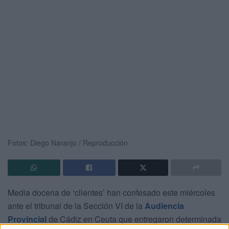
Fotos: Diego Naranjo / Reproducción
Media docena de ‘clientes’ han confesado este miércoles
ante el tribunal de la Sección VI de la
Audiencia
Provincial
de Cádiz en Ceuta que entregaron determinada