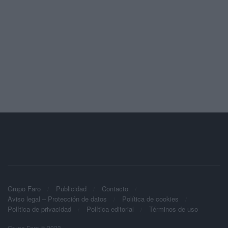
Grupo Faro
Publicidad
Contacto
Aviso legal – Protección de datos
Política de cookies
Política de privacidad
Política editorial
Términos de uso
Grupo Faro © 2023