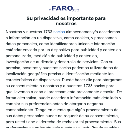
cantidad de dinero para obtener una casa de protección
oficial.
Su privacidad es importante para
¿Pero cómo sabían que esa ilegalidad podía tener éxito?
nosotros
Por “rumores”, han dicho varios de los citados en la vista
Nosotros y nuestros 1733
socios
almacenamos y/o accedemos
seguida por el
‘caso Emvicesa’.
“Rumores” de esos que
a información en un dispositivo, como cookies, y procesamos
se dan en Ceuta, una ciudad en la que “nos conocemos
datos personales, como identificadores únicos e información
estándar enviada por un dispositivo para publicidad y contenido
todos”.
personalizado, medición de publicidad y contenido,
investigación de audiencia y desarrollo de servicios.
Con su
Pero a la
Fiscalía
no le valen esos rumores para amarrar
permiso, nosotros y nuestros socios podemos utilizar datos de
una condena por eso desde el Ministerio Público se ha
localización geográfica precisa e identificación mediante las
interrogado y se seguirá haciendo durante toda la jornada
características de dispositivos. Puede hacer clic para otorgarnos
a los acusados de cohecho sobre detalles que puedan
su consentimiento a nosotros y a nuestros 1733 socios para
que llevemos a cabo el procesamiento previamente descrito. De
conducir a esclarecer cómo funcionaba esa fraudulenta
forma alternativa, puede acceder a información más detallada y
compra y venta de casas sin control.
cambiar sus preferencias antes de otorgar o negar su
consentimiento.
Tenga en cuenta que algún procesamiento de
Los ‘clientes’ han reconocido que sabían que lo que
sus datos personales puede no requerir de su consentimiento,
hacían era ilegal (incurrían en un cohecho) y que
pero usted tiene el derecho de rechazar tal procesamiento. Sus
contactaron con intermediarios de esta trama descabezada
preferencias se aplicarán solo a este sitio web. Puede cambiar