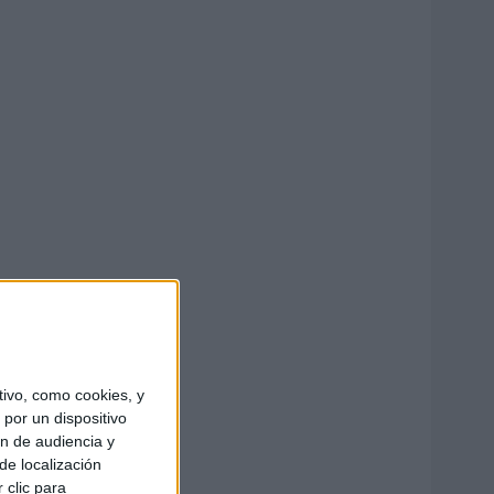
ivo, como cookies, y
por un dispositivo
ón de audiencia y
de localización
 clic para