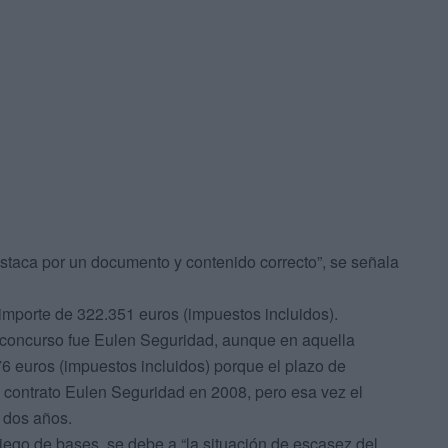
estaca por un documento y contenido correcto”, se señala
 importe de 322.351 euros (impuestos incluidos).
 concurso fue Eulen Seguridad, aunque en aquella
6 euros (impuestos incluidos) porque el plazo de
 contrato Eulen Seguridad en 2008, pero esa vez el
r dos años.
liego de bases, se debe a “la situación de escasez del