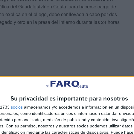
fica del Guadalquivir en Ceuta, para hacerse cargo de
 se explica en el pliego, debe ser llevada a cabo por dos
gado y otro en la presa del Infierno durante las 24 horas
Su privacidad es importante para nosotros
s 1733
socios
almacenamos y/o accedemos a información en un disposit
 6
Sociedad caballa: el bautizo
sonales, como identificadores únicos e información estándar enviada 
a
de Fidela en Los Remedios
ntenido personalizado, medición de publicidad y contenido, investigaci
HACE 1 HORA
os.
Con su permiso, nosotros y nuestros socios podemos utilizar datos 
identificación mediante las características de dispositivos. Puede hacer