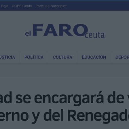
 Roja
COPE Ceuta
Portal del suscriptor
USTICIA
POLÍTICA
CULTURA
EDUCACIÓN
DEPO
d se encargará de v
ierno y del Renega