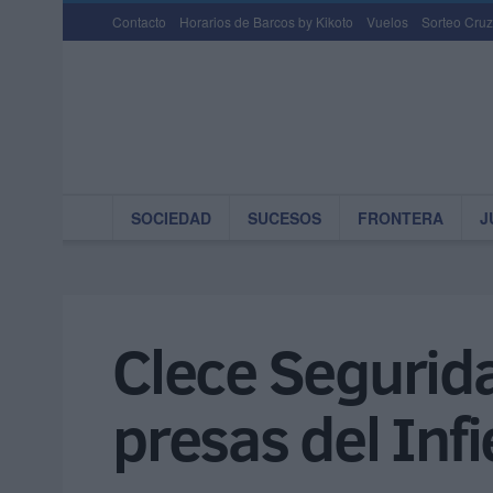
Contacto
Horarios de Barcos by Kikoto
Vuelos
Sorteo Cruz
SOCIEDAD
SUCESOS
FRONTERA
J
Clece Segurida
presas del Inf