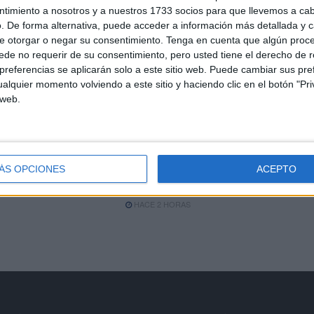
ntimiento a nosotros y a nuestros 1733 socios para que llevemos a ca
Condenado tras entrar en
. De forma alternativa, puede acceder a información más detallada y 
una casa: se llegó a meter en
e otorgar o negar su consentimiento.
Tenga en cuenta que algún proc
la cama de su dueña
de no requerir de su consentimiento, pero usted tiene el derecho de r
n
referencias se aplicarán solo a este sitio web. Puede cambiar sus pref
HACE 2 HORAS
alquier momento volviendo a este sitio y haciendo clic en el botón "Pri
 web.
to
Ingesa presta 391
la
asistencias y refuerza los
dispositivos 'extra' con más
ÁS OPCIONES
ACEPTO
de 500 atenciones
HACE 2 HORAS