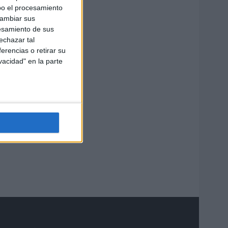
bo el procesamiento
cambiar sus
esamiento de sus
echazar tal
erencias o retirar su
vacidad" en la parte