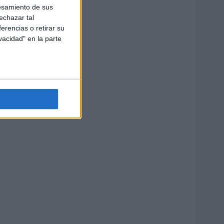
esamiento de sus
echazar tal
erencias o retirar su
vacidad" en la parte