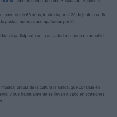
Al Adha
, también conocida como Pascua del Sacrificio.
s mayores de 60 años, tendrá lugar el 22 de junio a partir
n de pastas morunas acompañadas por té.
Idrissi participarán en la actividad recitando un anachid
musical propia de la cultura islámica, que consiste en
ntal y que habitualmente se llevan a cabo en ocasiones
s.