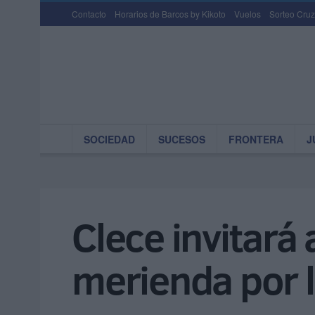
Contacto
Horarios de Barcos by Kikoto
Vuelos
Sorteo Cruz
SOCIEDAD
SUCESOS
FRONTERA
J
Clece invitará
merienda por la