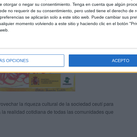
e otorgar o negar su consentimiento.
Tenga en cuenta que algún proc
de no requerir de su consentimiento, pero usted tiene el derecho de r
referencias se aplicarán solo a este sitio web. Puede cambiar sus pref
alquier momento volviendo a este sitio y haciendo clic en el botón "Pri
 web.
ÁS OPCIONES
ACEPTO
ovechar la riqueza cultural de la sociedad ceutí para
 a la realidad cotidiana de todas las comunidades que