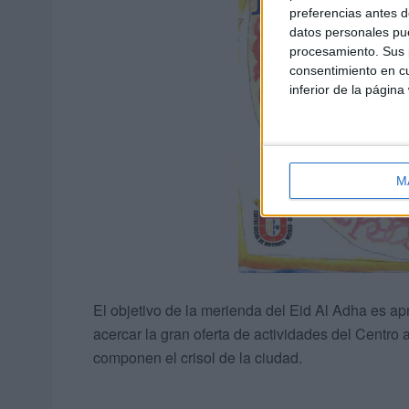
preferencias antes d
datos personales pue
procesamiento. Sus p
consentimiento en cu
inferior de la página
M
El objetivo de la merienda del Eid Al Adha es apr
acercar la gran oferta de actividades del Centro
componen el crisol de la ciudad.