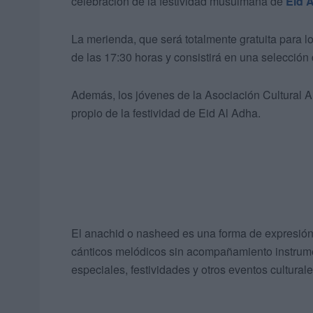
celebración de la festividad musulmana de
Eid 
La merienda, que será totalmente gratuita para lo
de las 17:30 horas y consistirá en una selecció
Además, los jóvenes de la Asociación Cultural Al 
propio de la festividad de Eid Al Adha.
El anachid o nasheed es una forma de expresión 
cánticos melódicos sin acompañamiento instrume
especiales, festividades y otros eventos culturale