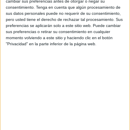
cambiar sus preferencias antes de otorgar o negar su
humanos resulta fundamental para fortalecer el sistema de
consentimiento.
Tenga en cuenta que algún procesamiento de
sus datos personales puede no requerir de su consentimiento,
salud.
pero usted tiene el derecho de rechazar tal procesamiento. Sus
preferencias se aplicarán solo a este sitio web. Puede cambiar
Durante años, uno de los principales problemas de
sus preferencias o retirar su consentimiento en cualquier
muchos servicios sanitarios ha sido la elevada
momento volviendo a este sitio y haciendo clic en el botón
temporalidad.
"Privacidad" en la parte inferior de la página web.
Contratos precarios, rotación constante de profesionales y
falta de estabilidad dificultan la continuidad asistencial y
generan incertidumbre tanto en los trabajadores como en
los pacientes.
Por ello, procesos selectivos como esta Oferta Pública de
Empleo no solo permiten incorporar nuevos profesionales,
sino también consolidar plantillas y garantizar mayor
estabilidad laboral.
Los datos muestran que este tipo de convocatorias tienen