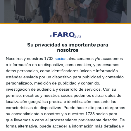
Su privacidad es importante para
Imagen de archivo
nosotros
Nosotros y nuestros 1733
socios
almacenamos y/o accedemos
a información en un dispositivo, como cookies, y procesamos
datos personales, como identificadores únicos e información
Las plazas públicas en el sistema sanitario no son
estándar enviada por un dispositivo para publicidad y contenido
únicamente una cuestión administrativa: representan una
personalizado, medición de publicidad y contenido,
inversión directa en la calidad de la atención que reciben
investigación de audiencia y desarrollo de servicios.
Con su
los ciudadanos.
permiso, nosotros y nuestros socios podemos utilizar datos de
localización geográfica precisa e identificación mediante las
La reciente convocatoria del Instituto Nacional de Gestión
características de dispositivos. Puede hacer clic para otorgarnos
su consentimiento a nosotros y a nuestros 1733 socios para
Sanitaria (Ingesa), que ofrece 316 plazas para Ceuta y
que llevemos a cabo el procesamiento previamente descrito. De
Melilla y ha reunido a más de 5.500 aspirantes, es un
forma alternativa, puede acceder a información más detallada y
ejemplo claro de cómo la planificación de recursos