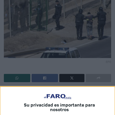
EFE
N.D y N.T saltaron la
valla de Melilla en 2014
, pero fueron
expulsados inmediatamente sin ser identificados. Su
historia podría ser como la de tantas personas devueltas
Su privacidad es importante para
nosotros
en caliente si no fuera porque pueden ser los artífices del