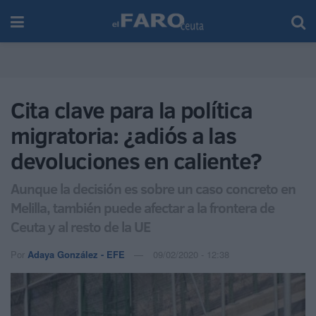
Cita clave para la política
migratoria: ¿adiós a las
devoluciones en caliente?
Aunque la decisión es sobre un caso concreto en
Melilla, también puede afectar a la frontera de
Ceuta y al resto de la UE
Por
Adaya González - EFE
09/02/2020 - 12:38