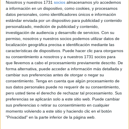
fin de estas prácticas en las fronteras europeas.
Nosotros y nuestros 1731
socios
almacenamos y/o accedemos
a información en un dispositivo, como cookies, y procesamos
El próximo jueves, el Tribunal Europeo de Derechos
datos personales, como identificadores únicos e información
estándar enviada por un dispositivo para publicidad y contenido
Humanos (TEDH) con sede en Estrasburgo (Francia)
personalizado, medición de publicidad y contenido,
emitirá su decisión definitiva sobre las devoluciones en
investigación de audiencia y desarrollo de servicios.
Con su
caliente, por las que ya condenó a España en octubre de
permiso, nosotros y nuestros socios podemos utilizar datos de
2017; la deliberación de los 17 magistrados que
localización geográfica precisa e identificación mediante las
características de dispositivos. Puede hacer clic para otorgarnos
componen la Gran Sala se hará en audiencia pública a
su consentimiento a nosotros y a nuestros 1731 socios para
partir de las 15 horas.
que llevemos a cabo el procesamiento previamente descrito. De
forma alternativa, puede acceder a información más detallada y
Según relataba en aquella sentencia, tras unos meses
cambiar sus preferencias antes de otorgar o negar su
acampados en el Monte Gurugú, N.D., de Mali, y N.T, de
consentimiento.
Tenga en cuenta que algún procesamiento de
Costa de Marfil, saltaron la valla con un grupo de
sus datos personales puede no requerir de su consentimiento,
pero usted tiene el derecho de rechazar tal procesamiento. Sus
subsaharianos el 13 de agosto de 2013 pero, nada más
preferencias se aplicarán solo a este sitio web. Puede cambiar
poner los pies en el suelo, fueron detenidos por la Guardia
sus preferencias o retirar su consentimiento en cualquier
Civil y llevados a la comisaría de Nador y posteriormente a
momento volviendo a este sitio y haciendo clic en el botón
Fez.
"Privacidad" en la parte inferior de la página web.
Lo volvieron a intentar en octubre y en diciembre de 2014.