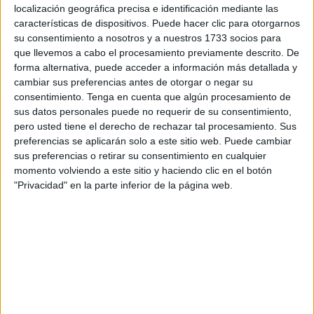
localización geográfica precisa e identificación mediante las
características de dispositivos. Puede hacer clic para otorgarnos
Pese a que los trabajos de remodelación de esta avenida
su consentimiento a nosotros y a nuestros 1733 socios para
están causando más molestias de las deseadas, el
que llevemos a cabo el procesamiento previamente descrito. De
trasfondo de este vídeo es reconocer que por fin se ha
forma alternativa, puede acceder a información más detallada y
logrado que esta avenida pueda ser transitable con una
cambiar sus preferencias antes de otorgar o negar su
silla de ruedas, pero inciden en que hay muchas más
consentimiento.
Tenga en cuenta que algún procesamiento de
sus datos personales puede no requerir de su consentimiento,
calles y avenidas de nuestra ciudad que no están
pero usted tiene el derecho de rechazar tal procesamiento. Sus
adaptadas.
preferencias se aplicarán solo a este sitio web. Puede cambiar
sus preferencias o retirar su consentimiento en cualquier
Manu, uno de los creadores de este proyecto, explica que
momento volviendo a este sitio y haciendo clic en el botón
con este proyecto quería reflejar la autonomía de una
"Privacidad" en la parte inferior de la página web.
persona con discapacidad en la que interviene el contexto
urbanístico, “ya que muchas veces las calles impiden a las
personas a ser totalmente independientes dentro de sus
capacidades”. Es por ello que decidieron aprovechar las
obras en esta avenida para reflejar esta situación y “así
surge la idea”.