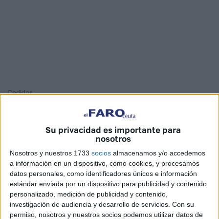
Cedidas
Su privacidad es importante para
nosotros
De nuevo,
las obras de la avenida Claudio Vázquez
sirven de ejemplo de los problemas a los que se enfrentan
Nosotros y nuestros 1733
socios
almacenamos y/o accedemos
a información en un dispositivo, como cookies, y procesamos
las personas con movilidad reducida. Un grupo de jóvenes
datos personales, como identificadores únicos e información
ha realizado un vídeo, como parte de un trabajo escolar,
estándar enviada por un dispositivo para publicidad y contenido
donde su mensaje principal se basa en la necesidad de
personalizado, medición de publicidad y contenido,
adaptar las calles de nuestra ciudad para las personas que
investigación de audiencia y desarrollo de servicios.
Con su
permiso, nosotros y nuestros socios podemos utilizar datos de
necesitan una silla de ruedas para desplazarse.