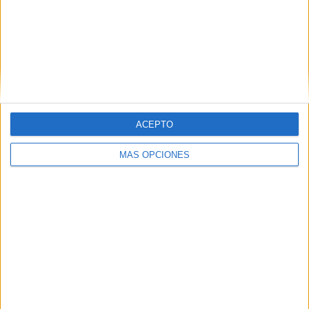
culminación. Con este ‘antes y después’, estos jóvenes
revelan el lado positivo de acometer trabajos en favor de
otros colectivos, en este caso de las personas con
movilidad reducida.
ACEPTO
MÁS OPCIONES
Tags:
Fomento