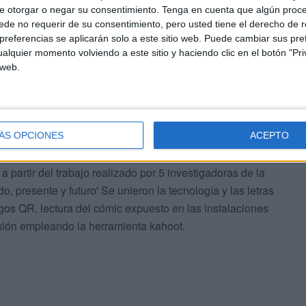
e otorgar o negar su consentimiento.
Tenga en cuenta que algún proc
de no requerir de su consentimiento, pero usted tiene el derecho de r
ludable de este centro educativo de la ciudad se
referencias se aplicarán solo a este sitio web. Puede cambiar sus pref
es de la cual son partícipes 32 centros educativos de
alquier momento volviendo a este sitio y haciendo clic en el botón "Pri
ía española, la adhesión a la campaña 'Te lo estás
 web.
reconocido prestigio con la finalidad de dar visibilidad
ron fotografías de distintos miembros de la comunidad
izar sólo la mitad.
ÁS OPCIONES
ACEPTO
n sus actividades a la conmemoración de este día, con la
a partir del trabajo realizado por 5 investigadoras de la
, presente y futuro' Se unieron la tecnología y las letras
gos QR, lectura del cómic expuesto en las instalaciones
 sesión empleando la herramienta kahoot.