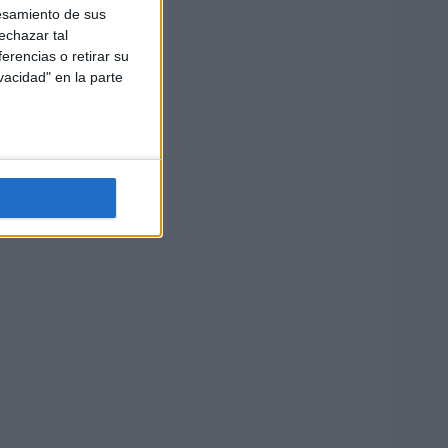
esamiento de sus
echazar tal
erencias o retirar su
vacidad" en la parte