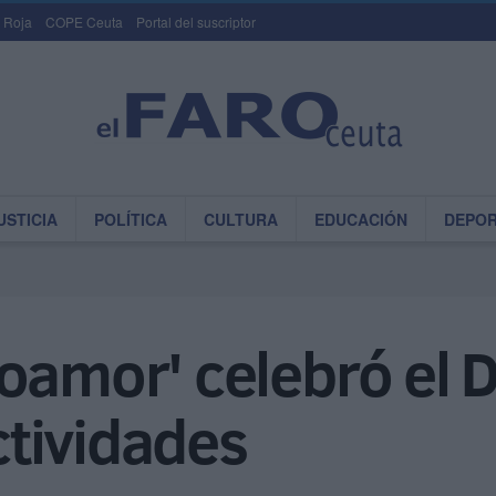
 Roja
COPE Ceuta
Portal del suscriptor
USTICIA
POLÍTICA
CULTURA
EDUCACIÓN
DEPO
oamor' celebró el D
tividades