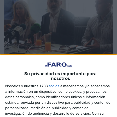
Su privacidad es importante para
nosotros
Javier Varga ha querido destacar como elemento
Nosotros y nuestros 1733
socios
almacenamos y/o accedemos
diferenciador de su partido que
Ciudadanos
, a diferencia
a información en un dispositivo, como cookies, y procesamos
del resto de formaciones, no ahonda en un proyecto de
datos personales, como identificadores únicos e información
estándar enviada por un dispositivo para publicidad y contenido
ciudad subvencionada que no da futuro a la ciudad.
personalizado, medición de publicidad y contenido,
“Nosotros lo que presentamos a los ceutíes es un proyecto
investigación de audiencia y desarrollo de servicios.
Con su