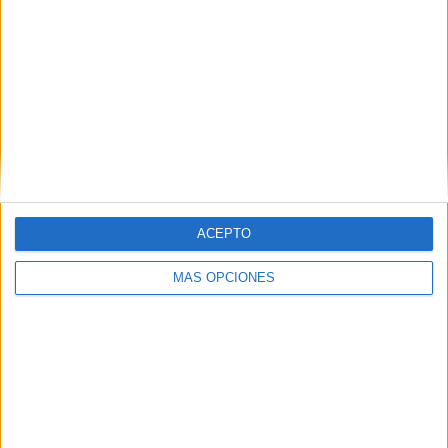
HACE 7 AÑOS
Votos para la pedagogía
HACE 7 AÑOS
La Junta Electoral cierra el recuento del
26-M sin cambio en el reparto de
escaños
HACE 7 AÑOS
ACEPTO
Vivas cierra sus reuniones con Caballas
y MDyC
MÁS OPCIONES
HACE 7 AÑOS
Caballas, sin sede pero con la misma
lucha en la calle
HACE 7 AÑOS
Cs admite su derrota pero considera que
no tiene que retocar su proyecto