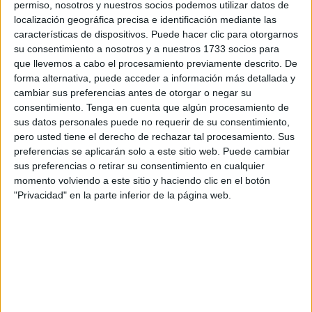
de ciudad que queremos construir para nuestros hijos,
permiso, nosotros y nuestros socios podemos utilizar datos de
para nosotros mismos, un proyecto que confía en las
localización geográfica precisa e identificación mediante las
características de dispositivos. Puede hacer clic para otorgarnos
capacidades de nuestra ciudad, de nuestra gente, y que
su consentimiento a nosotros y a nuestros 1733 socios para
quiere construir futuro, eso es lo que nos distingue del
que llevemos a cabo el procesamiento previamente descrito. De
resto”.
forma alternativa, puede acceder a información más detallada y
cambiar sus preferencias antes de otorgar o negar su
En un desayuno organizado la mañana de este viernes
consentimiento.
Tenga en cuenta que algún procesamiento de
con los medios de comunicación, el
candidato
municipal
sus datos personales puede no requerir de su consentimiento,
aseguró no ser una persona “ni de calificativos
pero usted tiene el derecho de rechazar tal procesamiento. Sus
preferencias se aplicarán solo a este sitio web. Puede cambiar
despectivos ni mucho menos de insultos” cuando se le
sus preferencias o retirar su consentimiento en cualquier
planteó si consideraba que algunos términos de los que ha
momento volviendo a este sitio y haciendo clic en el botón
utilizado a lo largo de la campaña como “imputados” o
"Privacidad" en la parte inferior de la página web.
“voceros” podría cerrarle las puertas de cara a una política
de pactos. En cuanto a si pactaría con alguna formación de
izquierdas, aseguró que Ciudadanos es un partido de
centro, “mal que le pese a alguno, y ese alguno es el que
tiene que contestar si después de estar tachándonos de
partido de derechas al final va a tener ganas de hablar con