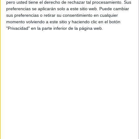
pero usted tiene el derecho de rechazar tal procesamiento. Sus
preferencias se aplicarán solo a este sitio web. Puede cambiar
sus preferencias o retirar su consentimiento en cualquier
momento volviendo a este sitio y haciendo clic en el botón
“Debemos exigir equipararnos al resto de España porque
"Privacidad" en la parte inferior de la página web.
se está vulnerando el principio de igualdad”, ha
argumentado el diputado proponente, que ha defendido
que “dotarnos de un Consejo Escolar contribuiría,
sustancialmente, a corregir los malos datos a los que
continuamente aludimos cuando hablamos de Educación
por los que algunos culpan desde los prejuicios y la
estupidez supina a los propios estudiantes”.