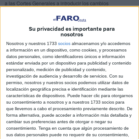
a las Cortes Generales a introducir los cambios
legislativos que sean precisos para que la ciudad
autónoma pueda tener, como las demás regiones de
España salvo
Melilla
, un Consejo Escolar, es decir, “un
Su privacidad es importante para
nosotros
órgano participativo de
planificación educativa
con
medidas adaptadas a la realidad local”. Se trata de una
Nosotros y nuestros 1733
socios
almacenamos y/o accedemos
a información en un dispositivo, como cookies, y procesamos
reivindicación unánime de la que solo se ha desmarcado
datos personales, como identificadores únicos e información
Vox
.
estándar enviada por un dispositivo para publicidad y contenido
personalizado, medición de publicidad y contenido,
El portavoz de la formación autonomista, Mohamed
investigación de audiencia y desarrollo de servicios.
Con su
Mustafa, ha lamentado que Ceuta se encuentra
permiso, nosotros y nuestros socios podemos utilizar datos de
"socialmente incomprendida, políticamente desubicada,
localización geográfica precisa e identificación mediante las
características de dispositivos. Puede hacer clic para otorgarnos
administrativamente desarticulada y jurídicamente
su consentimiento a nosotros y a nuestros 1733 socios para
enredada" y ha denunciado que ello es así por "las
que llevemos a cabo el procesamiento previamente descrito. De
políticas mal llamadas de estado aplicadas por los
forma alternativa, puede acceder a información más detallada y
sucesivos Gobiernos de PP y PSOE".
cambiar sus preferencias antes de otorgar o negar su
consentimiento.
Tenga en cuenta que algún procesamiento de
sus datos personales puede no requerir de su consentimiento,