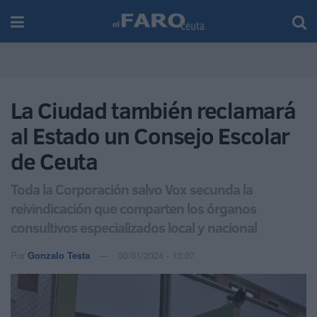
La Ciudad también reclamará
al Estado un Consejo Escolar
de Ceuta
Toda la Corporación salvo Vox secunda la
reivindicación que comparten los órganos
consultivos especializados local y nacional
Por
Gonzalo Testa
30/01/2024 - 13:07