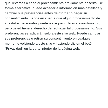
Ministerio del Interior "con un color político u otro" la
que llevemos a cabo el procesamiento previamente descrito. De
necesidad de "reforzar el papel del Estado en Ceuta" en
forma alternativa, puede acceder a información más detallada y
cambiar sus preferencias antes de otorgar o negar su
general y en particular de construir nuevas dependencias
consentimiento.
Tenga en cuenta que algún procesamiento de
para las Fuerzas de Seguridad en la periferia.
sus datos personales puede no requerir de su consentimiento,
pero usted tiene el derecho de rechazar tal procesamiento. Sus
El diputado localista Youssef Mebroud ha lamentado que
preferencias se aplicarán solo a este sitio web. Puede cambiar
"hace ya cinco años" se cerraron las dependencias de la
sus preferencias o retirar su consentimiento en cualquier
Policía Nacional
en Los Rosales "sin una explicación
momento volviendo a este sitio y haciendo clic en el botón
"Privacidad" en la parte inferior de la página web.
convincente" y que desde entonces la periferia "ya no es lo
que era". "Por eso la legislatura pasada propusimos la
construcción de una comisaría en la periferia, en el
Príncipe, en Loma Colmenar o reabrir la de Los Rosales...
La propuesta salió adelante y el presidente se
comprometió a instar a la Delegación a hacerlo, pero a día
de hoy seguimos sin saber nada", ha criticado.
"No entendemos que una ciudad con más de 84.000
habitantes solo tenga una Comisaría y antes el eje de