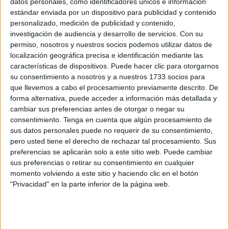
datos personales, como identificadores únicos e información
Esta contratación fue dividida en tres lotes diferentes con
estándar enviada por un dispositivo para publicidad y contenido
importes muy distintos y un valor total aproximado de 1,4
personalizado, medición de publicidad y contenido,
millones de euros.
investigación de audiencia y desarrollo de servicios.
Con su
permiso, nosotros y nuestros socios podemos utilizar datos de
Una vez finalizado el plazo de presentación, finalmente
localización geográfica precisa e identificación mediante las
acudieron a la
licitación
dos empresas: Eulen Seguridad
características de dispositivos. Puede hacer clic para otorgarnos
su consentimiento a nosotros y a nuestros 1733 socios para
S.A. y Seguridad Integral SECOEX, S.A. Fue el
que llevemos a cabo el procesamiento previamente descrito. De
apoderado mercantil de la segunda -SECOEX- quien
forma alternativa, puede acceder a información más detallada y
presentó un escrito de alegaciones contra el presupuesto
cambiar sus preferencias antes de otorgar o negar su
inicial de la licitación al detectar que no se habían incluido
consentimiento.
Tenga en cuenta que algún procesamiento de
sus datos personales puede no requerir de su consentimiento,
los costes generales así como el beneficio industrial.
pero usted tiene el derecho de rechazar tal procesamiento. Sus
preferencias se aplicarán solo a este sitio web. Puede cambiar
La persona encargada de redactar el informe económico
sus preferencias o retirar su consentimiento en cualquier
sobre el cual se hace la licitación, advierte tras las
momento volviendo a este sitio y haciendo clic en el botón
alegaciones de SECOEX, que efectivamente el informe
"Privacidad" en la parte inferior de la página web.
contienen desviaciones económicas importantes “que
obligan a recalcular los precios de licitación” y como
consecuencia del documento técnico del 10 de julio “se