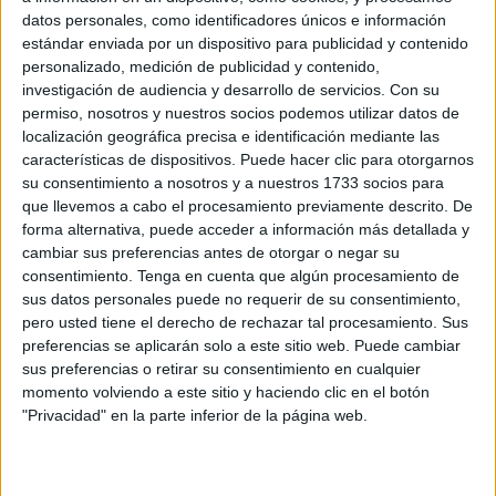
Este servicio de seguridad está recogido en tres lotes
datos personales, como identificadores únicos e información
distintos destinados, también, a tres servicios diferentes: el
estándar enviada por un dispositivo para publicidad y contenido
personalizado, medición de publicidad y contenido,
centro de realojo temporal
para colectivos vulnerables, el
investigación de audiencia y desarrollo de servicios.
Con su
equipo técnico y, por último, el Centro de Menores
permiso, nosotros y nuestros socios podemos utilizar datos de
Infractores Punta Blanca, dependientes del
Área de
localización geográfica precisa e identificación mediante las
Menores
de la Ciudad.
características de dispositivos. Puede hacer clic para otorgarnos
su consentimiento a nosotros y a nuestros 1733 socios para
En todos los casos, este contrato está previsto para dos
que llevemos a cabo el procesamiento previamente descrito. De
años de duración, prorrogables por otras tres anualidades,
forma alternativa, puede acceder a información más detallada y
cambiar sus preferencias antes de otorgar o negar su
e importes que, en el conjunto, tiene un valor estimado de
consentimiento.
Tenga en cuenta que algún procesamiento de
contrato
superior a los 6’5 millones de euros (6.710.525
sus datos personales puede no requerir de su consentimiento,
de euros) en el caso de los dos años de contrato más la
pero usted tiene el derecho de rechazar tal procesamiento. Sus
prórroga de tres.
preferencias se aplicarán solo a este sitio web. Puede cambiar
sus preferencias o retirar su consentimiento en cualquier
Se trata de un procedimiento abierto y tramitación
momento volviendo a este sitio y haciendo clic en el botón
"Privacidad" en la parte inferior de la página web.
ordinaria. Publicado el pasado 11 de junio, las empresas
pueden optar a uno o varios lotes, podrán presentar sus
ofertas hasta el próximo 9 de julio del presente año.