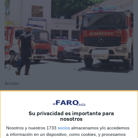
Archivo
Su privacidad es importante para
La Consejería de Hacienda, Economía y Función Pública
nosotros
del
Gobierno de la Ciudad
, liderada por Kissy
Nosotros y nuestros 1733
socios
almacenamos y/o accedemos
Chandiramani, ha anunciado este viernes a través del
a información en un dispositivo, como cookies, y procesamos
BOCCE la aprobación de las bases de la convocatoria