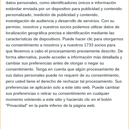
datos personales, como identificadores únicos e información
para la provisión de ocho plazas de
Bomberos
para
estándar enviada por un dispositivo para publicidad y contenido
Ceuta.
personalizado, medición de publicidad y contenido,
investigación de audiencia y desarrollo de servicios.
Con su
En la Mesa General de Negociación de Empleados
permiso, nosotros y nuestros socios podemos utilizar datos de
localización geográfica precisa e identificación mediante las
Públicos de la Ciudad Autónoma de Ceuta celebrada el 6
características de dispositivos. Puede hacer clic para otorgarnos
de julio de 2021 se informó a las organizaciones
su consentimiento a nosotros y a nuestros 1733 socios para
sindicales de las bases de la convocatoria para la
que llevemos a cabo el procesamiento previamente descrito. De
provisión de ocho plazas de Bombero de la Ciudad de
forma alternativa, puede acceder a información más detallada y
Ceuta, pertenecientes a la escala de Administración
cambiar sus preferencias antes de otorgar o negar su
consentimiento.
Tenga en cuenta que algún procesamiento de
Especial, Subescala de Servicios Especiales, Clase
sus datos personales puede no requerir de su consentimiento,
Servicio de Extinción de Incendios, Categoría Bombero,
pero usted tiene el derecho de rechazar tal procesamiento. Sus
Grupo C, Subgrupo C1, nivel 18, mediante el sistema de
preferencias se aplicarán solo a este sitio web. Puede cambiar
oposición libre, correspondientes a las Ofertas de Empleo
sus preferencias o retirar su consentimiento en cualquier
momento volviendo a este sitio y haciendo clic en el botón
Público de los años 2018 (2) y 2021(6), vacantes en la
"Privacidad" en la parte inferior de la página web.
plantilla de funcionarios de la Ciudad.
[Aquí puede consultar la convocatoria al completo con
su publicación en el BOCCE]