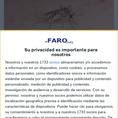
Su privacidad es importante para
nosotros
Imagen cedida
Nosotros y nuestros 1733
socios
almacenamos y/o accedemos
a información en un dispositivo, como cookies, y procesamos
datos personales, como identificadores únicos e información
estándar enviada por un dispositivo para publicidad y contenido
La
Consejería
de
Sanidad
, Consumo y Gobernación, a
personalizado, medición de publicidad y contenido,
través del Servicio de Epidemiología y, en colaboración
investigación de audiencia y desarrollo de servicios.
Con su
con Obimasa, dependiente de la Consejería de Medio
permiso, nosotros y nuestros socios podemos utilizar datos de
Ambiente y Servicios Urbanos, han iniciado el programa
localización geográfica precisa e identificación mediante las
características de dispositivos. Puede hacer clic para otorgarnos
de muestreo para la detección y control del
mosquito
su consentimiento a nosotros y a nuestros 1733 socios para
tigre
, en el marco del Plan de Vigilancia Entomológica
que llevemos a cabo el procesamiento previamente descrito. De