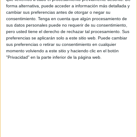
2023 en Ceuta.
forma alternativa, puede acceder a información más detallada y
cambiar sus preferencias antes de otorgar o negar su
Para esta temporada, y tras haber detectado por primera
consentimiento.
Tenga en cuenta que algún procesamiento de
vez en la ciudad autónoma la presencia de este tipo de
sus datos personales puede no requerir de su consentimiento,
pero usted tiene el derecho de rechazar tal procesamiento. Sus
mosquito en la campaña de 2022, se han incrementado
preferencias se aplicarán solo a este sitio web. Puede cambiar
tanto el número de trampas de oviposición como el periodo
sus preferencias o retirar su consentimiento en cualquier
de vigilancia.
momento volviendo a este sitio y haciendo clic en el botón
"Privacidad" en la parte inferior de la página web.
Así, se han establecido veintiocho estaciones de muestreo
con un total de ciento cuatro trampas – por las setenta de
la temporada anterior-, inocuas para la población, situadas
en "localizaciones estratégicas" de la ciudad.
Los trabajos a realizar para llevar a cabo el programa
consisten en la instalación y reposición de una red de
trampas de oviposición (puesta de huevos) para la
detección del mosquito.
Las muestras recogidas mediante este sistema se